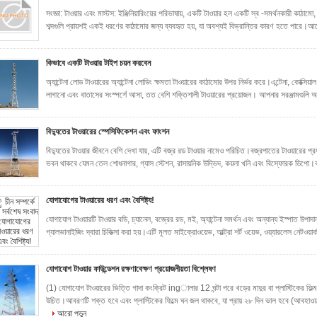
সংজ্ঞা: টাওয়ার এবং মাস্টস: ইঞ্জিনিয়ারিংয়ের পরিভাষায়, একটি টাওয়ার হল একটি স্ব -সমর্থনকারী কাঠামো
শব্দগুলি প্রায়শই একই ধরণের কাঠামোর জন্য ব্যবহৃত হয়, যা অবশ্যই বিভ্রান্তির কারণ হতে পারে।আ
কিভাবে একটি টাওয়ার টাইপ চয়ন করবেন
অ্যান্টেনা লোড টাওয়ারের অ্যান্টেনা লোডিং ক্ষমতা টাওয়ারের কাঠামোর উপর নির্ভর করে।এন্টেনা, কোক্সিয়
লাগানো এবং বাতাসের সংস্পর্শে আসা, তত বেশি শক্তিশালী টাওয়ারের প্রয়োজন। আপনার সরঞ্জামগুলি আপ
বিদ্যুতের টাওয়ারের স্পেসিফিকেশন এবং ফাংশন
বিদ্যুতের টাওয়ার জীবনে বেশি দেখা যায়, এটি বজ্র রড টাওয়ার নামেও পরিচিত।বজ্রপাতের টাওয়ারের প্র
ভবন থাকবে যেমন তেল শোধনাগার, গ্যাস স্টেশন, রাসায়নিক উদ্ভিদ, কয়লা খনি এবং বিস্ফোরক ডিপো।বজ্রপ
যোগাযোগের টাওয়ারের ধরণ এবং বৈশিষ্ট্য!
যোগাযোগ টাওয়ারটি টাওয়ার বডি, চ্যানেল, বজ্রের রড, মই, অ্যান্টেনা সমর্থন এবং অন্যান্য ইস্পাত উপাদা
গ্যালভানাইজিং দ্বারা চিকিত্সা করা হয়।এটি মূলত মাইক্রোওয়েভ, আল্ট্রা শর্ট ওয়েভ, ওয়্যারলেস নেটওয
যোগাযোগ টাওয়ার ফাউন্ডেশন রক্ষণাবেক্ষণ প্রয়োজনীয়তা বিশ্লেষণ
(1) যোগাযোগ টাওয়ারের ভিত্তি গাদা কংক্রিট ingালার 12 ঘন্টা পরে খড়ের মাদুর বা প্লাস্টিকের ফি
উচিত।আবরণটি শক্ত হবে এবং প্লাস্টিকের ফিল্মে ঘন জল থাকবে, যা প্রায় ২৮ দিন ভাল হবে (আবহাওয়া 
আরো পড়ুন