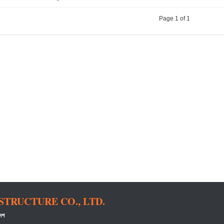
Page 1 of 1
TRUCTURE CO., LTD.
দেশ