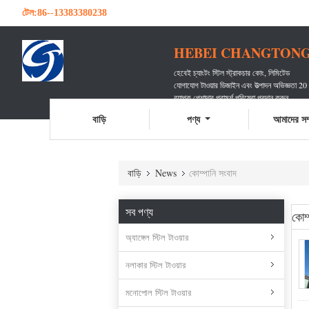
টেল:
86--13383380238
HEBEI CHANGTONG 
হেবেই চ্যাংটং স্টিল স্ট্রাকচার কোং, লিমিটেড
যোগাযোগ টাওয়ার ডিজাইন এবং উত্পাদন অভিজ্ঞতা 20
ব্যাপক পেশাদার পরামর্শ পরিষেবা প্রদান করুন
অগণিত যোগাযোগ বাহককে পরিবেশন করেছেন
বাড়ি
পণ্য
আমাদের সম্
বাড়ি
News
কোম্পানি সংবাদ
সব পণ্য
কোম
অ্যাঙ্গেল স্টিল টাওয়ার
নলাকার স্টিল টাওয়ার
মনোপোল স্টিল টাওয়ার