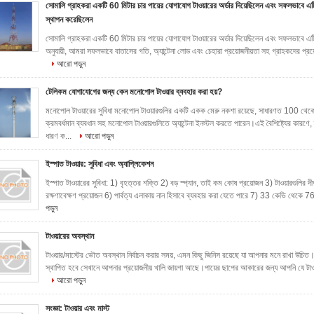
সোমালি গ্রাহকরা একটি 60 মিটার চার পায়ের যোগাযোগ টাওয়ারের অর্ডার দিয়েছিলেন এবং সফলভাবে এট
স্থাপন করেছিলেন
সোমালি গ্রাহকরা একটি 60 মিটার চার পায়ের যোগাযোগ টাওয়ারের অর্ডার দিয়েছিলেন এবং সফলভাবে 
অনুযায়ী, আমরা সফলভাবে বাতাসের গতি, অ্যান্টেনা লোড এবং চেহারা প্রয়োজনীয়তা সহ গ্রাহকদের প্রয়
আরো পড়ুন
টেলিকম যোগাযোগের জন্য কেন মনোপোল টাওয়ার ব্যবহার করা হয়?
মনোপোল টাওয়ারের সুবিধা মনোপোল টাওয়ারগুলির একটি একক মেরু নকশা রয়েছে, সাধারণত 100 থে
ক্রমবর্ধমান ব্যবধান সহ মনোপোল টাওয়ারগুলিতে অ্যান্টেনা ইনস্টল করতে পারেন।এই বৈশিষ্ট্যের কারণ
ধারণ ক...
আরো পড়ুন
ইস্পাত টাওয়ার: সুবিধা এবং অ্যাপ্লিকেশন
ইস্পাত টাওয়ারের সুবিধা: 1) বৃহত্তর শক্তি 2) বড় স্প্যান, তাই কম কোষ প্রয়োজন 3) টাওয়ারগুলির দ
রক্ষণাবেক্ষণ প্রয়োজন 6) পার্বত্য এলাকায় নান হিসাবে ব্যবহার করা যেতে পারে 7) 33 কেভি থেকে 765
পড়ুন
টাওয়ারের অবস্থান
টাওয়ার/মাস্টের ভৌত অবস্থান নির্বাচন করার সময়, এমন কিছু জিনিস রয়েছে যা আপনার মনে রাখা উচিত
স্থাপিত হবে সেখানে আপনার প্রয়োজনীয় খালি জায়গা আছে।পায়ের ছাপের আকারের জন্য আপনি যে টাওয
আরো পড়ুন
সংজ্ঞা: টাওয়ার এবং মাস্ট