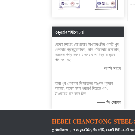
ক্রেতার পর্যালোচনা
হেবেই চ্যাংটং যোগাযোগ টাওয়ারগুলির একটি খুব
পেশাদার প্রস্তুতকারক, ভাল পরিষেবার মনোভাব,
সময়মত পণ্য সরবরাহ এবং ভাল বিক্রয়োত্তর
পরিষেবা সহ
—— আবদি সাহেব
তারা খুব পেশাদার ডিজাইনের অঙ্কন প্রদান
করেছে, অনেক ভাল পরামর্শ দিয়েছে এবং
টাওয়ারের মান ভাল ছিল
—— মিঃ জোয়েল
HEBEI CHANGTONG STEEL S
ফু ঝাও ভিলেজ ， গুয়াং চুয়ান টাউন, জিং কাউন্টি, হেনশুই সিটি, হেবেই প্র