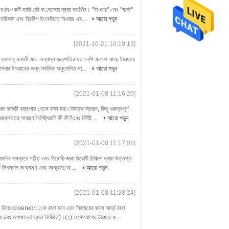
, যখন একটি মাস্ট স্টে বা ছেলেরা দ্বারা সমর্থিত। "টাওয়ার" এবং "মাস্ট"
মেরিকান এবং ব্রিটিশ ইংরেজিতে টাওয়ার এব...
আরো পড়ুন
[2021-10-21 16:19:13]
াল ক্যাবল, বন্ধনী এবং অন্যান্য যন্ত্রপাতির যত বেশি এলাকা আছে টাওয়ারে
নার টাওয়ারের জন্য সর্বাধিক অনুমোদিত মা...
আরো পড়ুন
[2021-01-08 11:16:20]
ধান কাজটি বজ্রপাত থেকে রক্ষা করা।উদাহরণস্বরূপ, কিছু গুরুত্বপূর্ণ
াতের সাধারণ বৈশিষ্ট্যগুলি কী কী?এবং নির্দিষ্ট ...
আরো পড়ুন
[2021-01-08 11:17:08]
নগুলির সমন্বয়ে গঠিত এবং বিরোধী-জারা বিরোধী চিকিত্সা দ্বারা উত্তপ্ত
়ার্ক সিগন্যাল সংক্রমণ এবং সংক্রমণের ...
আরো পড়ুন
[2021-01-08 11:28:24]
ল্ম দিয়ে coveredেকে রাখা হবে এবং নিরাময়ের জন্য আর্দ্র রাখা
এবং তাপমাত্রা দ্বারা নির্ধারিত)।(২) যোগাযোগের টাওয়ার ফ...