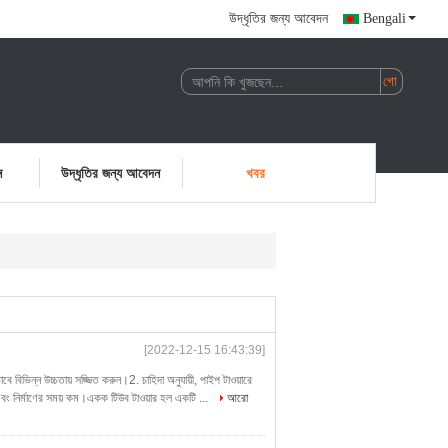
উদ্ধৃতির জন্য আবেদন
Bengali
ন
উদ্ধৃতির জন্য আবেদন
খবর
[2022-12-15 16:43:39]
বে বিভিন্ন উচ্চতায় সজ্জিত করুন।2. চাহিদা অনুযায়ী, পাইপ টাওয়ারে
 এবং নির্মাণের সময় কম।একক টিউব টাওয়ার হল একটি ...
আরো