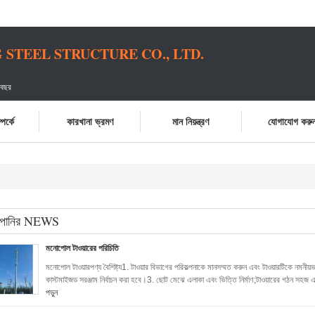
STEEL STRUCTURE CO., LTD.
 বছর
পর্কে
কারখানা ভ্রমণ
মান নিয়ন্ত্রণ
যোগাযোগ করু
্পানির NEWS
মনোপোল টাওয়ারের পরিচিতি
মনোপোল টাওয়ারপণ্য বৈশিষ্ট্য1. টাওয়ার বিভাগের পরিকল্পনাকে মানসম্মত করুন এবং টাওয়ারটিকে নমনীয়ভা
কাস্টমাইজড সরঞ্জাম নির্বাচন করা হবে।3. ছোট মেঝে এলাকা এবং ভিত্তি নির্মাণ;টাওয়ারের গঠন সহজ
পড়ুন