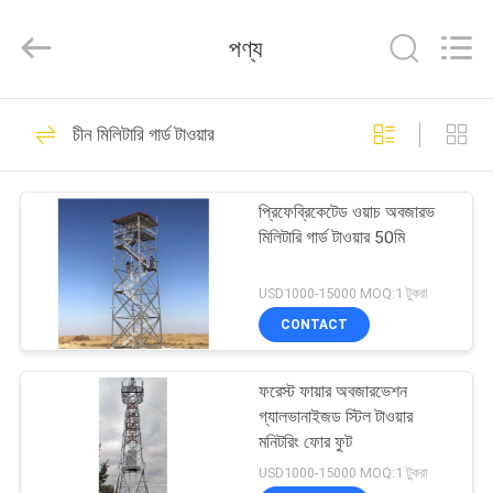
Changtong
Steel
Structure
পণ্য
Co.,
Ltd..
All
Rights
বাড়ি
Reserved.
50
চীন মিলিটারি গার্ড টাওয়ার
অ্যাঙ্গেল স্টিল টাওয়ার
পণ্য
প্রিফেব্রিকেটেড ওয়াচ অবজারভ
মিলিটারি গার্ড টাওয়ার 50মি
আমাদের
সম্পর্কে
USD1000-15000 MOQ:1 টুকরা
CONTACT
33
কারখানা
ফরেস্ট ফায়ার অবজারভেশন
ভ্রমণ
নলাকার স্টিল টাওয়ার
গ্যালভানাইজড স্টিল টাওয়ার
মনিটরিং ফোর ফুট
মান
USD1000-15000 MOQ:1 টুকরা