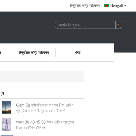
উদ্ধৃতির জন্য আবেদন
Bengali
ন
উদ্ধৃতির জন্য আবেদন
খবর
ণ্য
Gsm 5g কমিউনিকেশন টাওয়ার Fm রেডিও
অ্যান্টেনা এবং মাইক্রোওয়েভ হাই মাস্ট
সমর্থন 30 40 45 50 মিটার রেডিও অ্যান্টেনা
টাওয়ার কৌণিক টেলিকম