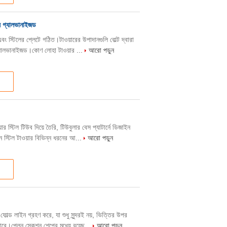
 গ্যালভানাইজড
ং স্টিলের প্লেটে গঠিত।টাওয়ারের উপাদানগুলি বোল্ট দ্বারা
গ্যালভানাইজড।কোণ লোহা টাওয়ার ...
আরো পড়ুন
র স্টিল টিউব দিয়ে তৈরি, টিউবুলার বেস প্যাটার্নে ডিজাইন
 স্টিল টাওয়ার বিভিন্ন ধরনের আ...
আরো পড়ুন
ল্ড লাইন গ্রহণ করে, যা শুধু সুন্দরই নয়, ভিত্তির উপর
পারে।প্লেন সেকশন শেপের মধ্যে রয়েছ...
আরো পড়ুন