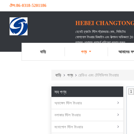
টেল:
86-0318-5201186
HEBEI CHANGTONG 
হেবেই চ্যাংটং স্টিল স্ট্রাকচার কোং, লিমিটেড
যোগাযোগ টাওয়ার ডিজাইন এবং উত্পাদন অভিজ্ঞতা 20
ব্যাপক পেশাদার পরামর্শ পরিষেবা প্রদান করুন
অগণিত যোগাযোগ বাহককে পরিবেশন করেছেন
বাড়ি
পণ্য
আমাদের সম্
বাড়ি
পণ্য
রেডিও এবং টেলিভিশন টাওয়ার
সব পণ্য
1
অ্যাঙ্গেল স্টিল টাওয়ার
নলাকার স্টিল টাওয়ার
মনোপোল স্টিল টাওয়ার