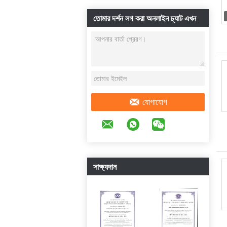
তোমার দর্শন লগ করা অনলাইন চ্যাট এখন
যোগাযোগ
সাক্ষ্যদান