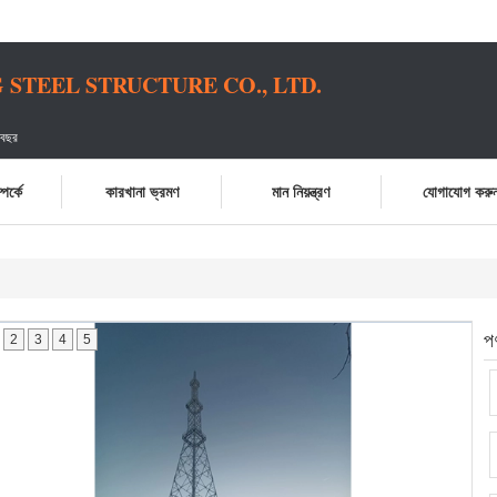
STEEL STRUCTURE CO., LTD.
 বছর
পর্কে
কারখানা ভ্রমণ
মান নিয়ন্ত্রণ
যোগাযোগ করু
প
2
3
4
5