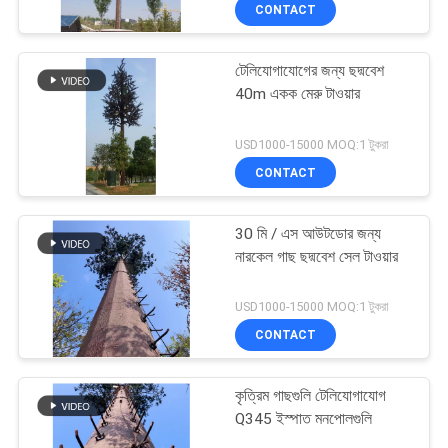
CONTACT
নিয়ন্ত্রণ
টেলিযোগাযোগের জন্য ছদ্মবেশ
যোগাযোগ
56
40m একক মেরু টাওয়ার
করুন
মনোপোল স্টিল টাওয়ার
USD1000-15000 MOQ:1 টুকরা
CONTACT
খবর
30 মি / এস আউটডোর জন্য
উদ্ধৃতির
নারকেল গাছ ছদ্মবেশ সেল টাওয়ার
জন্য
70
USD1000-15000 MOQ:1 টুকরা
আবেদন
CONTACT
গুয়েড ওয়্যার টাওয়ার
সাইট
কৃত্রিম গাছগুলি টেলিযোগাযোগ
ম্যাপ
Q345 ইস্পাত মনপোলগুলি