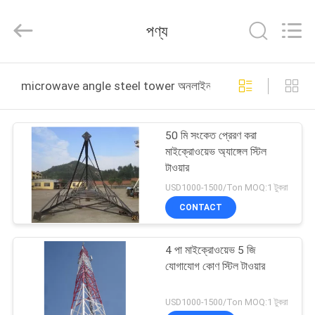
Changtong
Steel
Structure
পণ্য
Co.,
Ltd..
All
Rights
বাড়ি
Reserved.
microwave angle steel tower অনলাইন উত্পাদন
পণ্য
50 মি সংকেত প্রেরণ করা
মাইক্রোওয়েভ অ্যাঙ্গেল স্টিল
আমাদের
টাওয়ার
সম্পর্কে
USD1000-1500/Ton MOQ:1 টুকরা
CONTACT
কারখানা
4 পা মাইক্রোওয়েভ 5 জি
ভ্রমণ
যোগাযোগ কোণ স্টিল টাওয়ার
মান
USD1000-1500/Ton MOQ:1 টুকরা