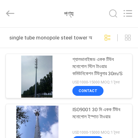
Changtong
Steel
Structure
পণ্য
Co.,
Ltd..
All
Rights
বাড়ি
Reserved.
single tube monopole steel tower অনলাইন উত্পাদন
পণ্য
গ্যালভানাইজড একক টিউব
মনোপোল স্টিল টাওয়ার
আমাদের
কমিউনিকেশন টিউবুলার 30m/S
সম্পর্কে
USD1000-15000 MOQ:1 টুকরা
CONTACT
কারখানা
ISO9001 30 মি একক টিউব
ভ্রমণ
মনোপোল ইস্পাত টাওয়ার
মান
USD1000-15000 MOQ:1 টুকরা