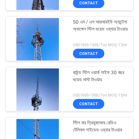
CONTACT
নিয়ন্ত্রণ
50 এম / এস আরআরইউ অ্যান্টেনা
যোগাযোগ
56
অ্যাঙ্গেল স্টিল গুয়েড ওয়্যার টাওয়ার
করুন
মনোপোল স্টিল টাওয়ার
USD1000-1500/Ton MOQ:1 টুকরা
CONTACT
খবর
রাউন্ড স্টিল ওয়ার্ক লাইফ 30 বছর
উদ্ধৃতির
গুয়েড মাস্ট টাওয়ার
জন্য
70
USD1000-1500/Ton MOQ:1 টুকরা
আবেদন
CONTACT
গুয়েড ওয়্যার টাওয়ার
সাইট
স্টিল বার ত্রিভুজাকার রেডিও
ম্যাপ
টেলিকম গাইডেড ওয়্যার টাওয়ার