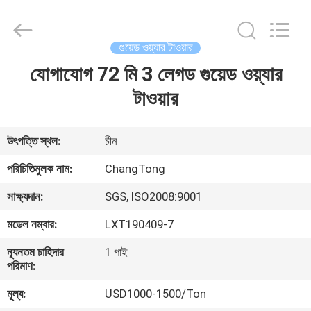
Changtong
Steel
Structure
Co.,
Ltd..
গুয়েড ওয়্যার টাওয়ার
All
Rights
যোগাযোগ 72 মি 3 লেগড গুয়েড ওয়্যার
বাড়ি
Reserved.
টাওয়ার
পণ্য
উৎপত্তি স্থল:
চীন
আমাদের
পরিচিতিমুলক নাম:
ChangTong
সম্পর্কে
সাক্ষ্যদান:
SGS, ISO2008:9001
মডেল নম্বার:
LXT190409-7
কারখানা
ন্যূনতম চাহিদার
1 পাই
ভ্রমণ
পরিমাণ:
মূল্য:
USD1000-1500/Ton
মান