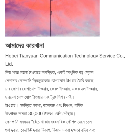
আমাদের কারখানা
Hebei Tianyuan Communication Technology Service Co.,
Ltd.
নিজ শহর চায়না টাওয়ারে অবস্থিত
,
একটি আধুনিক বড় স্কেল
পেশাদার কোম্পানি ত্রিভুজাকার যোগাযোগ টাওয়ার তৈরি করছে,
চার কোণার যোগাযোগ টাওয়ার, কেবল টাওয়ার, একক নল টাওয়ার,
ছদ্মবেশ যোগাযোগ টাওয়ার এবং ট্রান্সমিশন লাইন
টাওয়ার। সমন্বিত নকশা, বানোয়াট এবং বিপণন, বার্ষিক
উৎপাদন ক্ষমতা 30,000 টনেরও বেশি পৌঁছায়।
কোম্পানি সবসময় "বেঁচে থাকার ব্যবসায়িক কৌশল মেনে চলে
গুণ দ্বারা, ক্রেডিট দ্বারা বিকাশ, বিজ্ঞান দ্বারা দক্ষতা বৃদ্ধি এবং