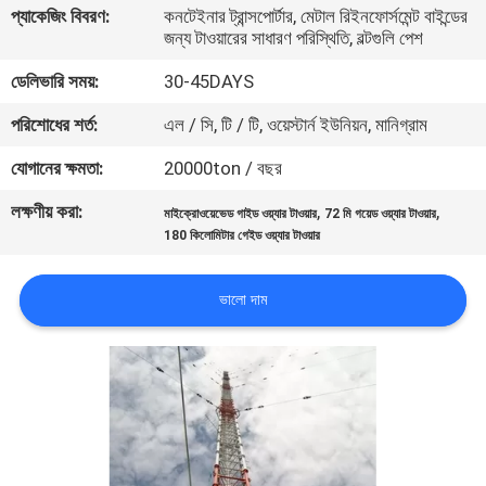
প্যাকেজিং বিবরণ:
কনটেইনার ট্রান্সপোর্টার, মেটাল রিইনফোর্সমেন্ট বাইন্ডের
নিয়ন্ত্রণ
জন্য টাওয়ারের সাধারণ পরিস্থিতি, বল্টগুলি পেশ
ডেলিভারি সময়:
30-45DAYS
যোগাযোগ
পরিশোধের শর্ত:
এল / সি, টি / টি, ওয়েস্টার্ন ইউনিয়ন, মানিগ্রাম
করুন
যোগানের ক্ষমতা:
20000ton / বছর
খবর
লক্ষণীয় করা:
,
,
মাইক্রোওয়েভেড গাইড ওয়্যার টাওয়ার
72 মি গয়েড ওয়্যার টাওয়ার
180 কিলোমিটার গেইড ওয়্যার টাওয়ার
উদ্ধৃতির
ভালো দাম
জন্য
আবেদন
সাইট
ম্যাপ