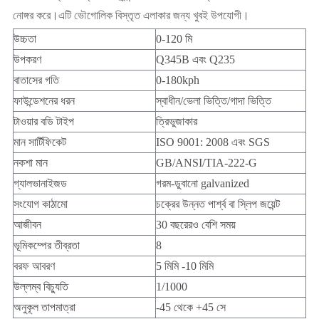
নোঙ্গর করে।এটি ভৌগোলিক বিস্তৃত এলাকার জন্য খুবই উপযোগী।
উচ্চতা
0-120 মি
উপকরণ
Q345B এবং Q235
বাতাসের গতি
0-180kph
ফাউন্ডেশনের ধরন
স্বাধীন/ভেলা ভিত্তি/গাদা ভিত্তি
টাওয়ার বডি টাইপ
ত্রিভুজাকার
মান সার্টিফিকেট
ISO 9001: 2008 এবং SGS
নকশা মান
GB/ANSI/TIA-222-G
গ্যালভানাইজড
গরম-ডুবানো galvanized
সংযোগ কাঠামো
চক্রের উন্নত পার্শ্ব বা স্লিপ জয়েন্ট
আজীবন 
30 বছরেরও বেশি সময়
ভূমিকম্পের তীব্রতা
8
বরফ আবরণ
5 মিমি -10 মিমি
উল্লম্ব বিচ্যুতি
1/1000
অনুকূল তাপমাত্রা
-45 থেকে +45 সে