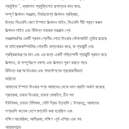
প্রযুক্তি ", ক্রমাগত প্রযুক্তিগত রূপান্তর বহন করে,
সম্পূর্ণ উত্পাদন সরঞ্জাম, নির্ভরযোগ্য উত্পাদন প্রক্রিয়া,
উন্নত সিএনসি কোণ ইস্পাত উত্পাদন লাইন, সিএনসি শীট গ্রহণ করুন
উত্পাদন লাইন এবং বিভিন্ন সহায়ক সরঞ্জাম।দ্য
সরঞ্জামগুলির একটি প্রথম শ্রেণীর লোহা টাওয়ার স্টেকআউট সেন্টার রয়েছে
যা মাইক্রোকম্পিউটার লোফটিং বাস্তবায়ন করে, যা গ্যারান্টি দেয়
প্রক্রিয়াকরণের মান এবং এর জন্য একটি শক্তিশালী গ্যারান্টি প্রদান করে
উত্পাদন, যা সম্পূর্ণরূপে নকশা এবং উত্পাদন পূরণ করতে পারে
বিভিন্ন ধরণের টাওয়ার এবং সাবস্টেশনের প্রয়োজনীয়তা
কাঠামো
আমাদের ইস্পাত টাওয়ার পণ্য আমাদের থেকে ভাল খ্যাতি অর্জন করেছে
গ্রাহকরা, চায়না টাওয়ার, চায়না মোবাইল, চীন সহ
ইউনিকম, চায়না টেলিকম, স্টেট গ্রিড ইত্যাদি। উপরন্তু, আমাদের
পণ্যগুলি অনেক দেশে রপ্তানি করা হয়েছিল এবং
দক্ষিণ আমেরিকা, আফ্রিকা, দক্ষিণ -পূর্ব এশিয়া এবং সহ
আয়ারল্যান্ড