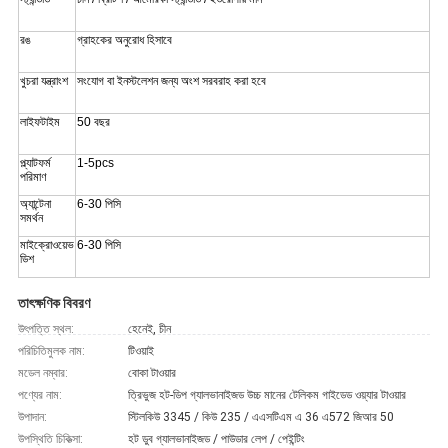
রঙ
গ্রাহকের অনুরোধ হিসাবে
খুচরা যন্ত্রাংশ
সংযোগ বা ইনস্টলেশন জন্য অংশ সরবরাহ করা হবে
লাইফটাইম
50 বছর
প্ল্যাটফর্ম
1-5pcs
পরিমাণ
অ্যান্টেনা
6-30 পিসি
সমর্থন
মাইক্রোওয়েভ
6-30 পিসি
ডিশ
তাৎক্ষণিক বিবরণ
উৎপত্তি স্থল:
হেনেই, চীন
পরিচিতিমুলক নাম:
টিওয়াই
মডেল নম্বার:
বোকা টাওয়ার
পণ্যের নাম:
ত্রিভুজ হট-ডিপ গ্যালভানাইজড উচ্চ মানের টেলিকম গাইডেড ওয়্যার টাওয়ার
উপাদান:
স্টিলকিউ 3345 / কিউ 235 / এএসটিএম এ 36 এ572 জিআর 50
উপস্থিতি চিকিত্সা:
হট ডুব গ্যালভানাইজড / পাউডার লেপ / পেইন্টিং