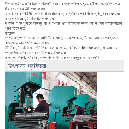
উত্পাদন লাইন এবং বিভিন্ন সমর্থনকারী সরঞ্জাম।সরঞ্জামগুলির মধ্যে একটি প্রথম শ্রেণির লোহা
টাওয়ার স্টেটআউট কেন্দ্র রয়েছে
যা মাইক্রোকম্পিউটার লোফটিং বাস্তবায়ন করে, যা প্রক্রিয়াকরণ মানের গ্যারান্টি দেয় এবং এর
জন্য দৃ strong় গ্যারান্টি সরবরাহ করে
উত্পাদন, যা সম্পূর্ণরূপে বিভিন্ন ধরণের টাওয়ার এবং সাবস্টেশন নকশা এবং উত্পাদন প্রয়োজনীয়তা
পূরণ করতে পারে
কাঠামো
আমাদের ইস্পাত টাওয়ার পণ্যগুলি চীন টাওয়ার, চায়না মোবাইল, চীন সহ আমাদের গ্রাহকদের
কাছ থেকে ভাল খ্যাতি অর্জন করেছে
ইউনিকম, চীন টেলিকম, স্টেট গ্রিড এবং আরও অনেক কিছু addition এছাড়াও, আমাদের
পণ্যগুলিও অনেক দেশে রফতানি করা হয়েছিল এবং
দক্ষিণ আমেরিকা, আফ্রিকা, দক্ষিণ পূর্ব এশিয়া এবং আয়ারল্যান্ড সহ অঞ্চলগুলি।
উৎপাদন প্রক্রিয়া