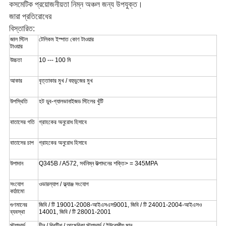
কসমেটিক প্রয়োজনীয়তা নিম্ন অঞ্চল জন্য উপযুক্ত।
জারা প্রতিরোধের
বিস্তারিত:
জাল স্টিল
টেলিকম ইস্পাত কোণ টাওয়ার
টাওয়ার
উচ্চতা
10 --- 100 মি
আকার
বৃত্তাকার মুখ / বহুভুজের মুখ
উপস্থিতি
হট ডুব-গ্যালভানাইজড স্টিলের খুঁটি
বাতাসের গতি
গ্রাহকের অনুরোধ হিসাবে
বাতাসের চাপ
গ্রাহকের অনুরোধ হিসাবে
উপাদান
Q345B / A572, সর্বনিম্ন উত্পাদনের শক্তি> = 345MPA
সংযোগ
ওভারল্যাপ / ফ্ল্যাঞ্জ সংযোগ
কাঠামো
গুণমানের
জিবি / টি 19001-2008-আইএসএস9001, জিবি / টি 24001-2004-আইএসও
ব্যবস্থা
14001, জিবি / টি 28001-2001
স্ট্যান্ডার্ড
চীন / ব্রিটিশ / আমেরিকা স্ট্যান্ডার্ড / ইউরোপীয় মান