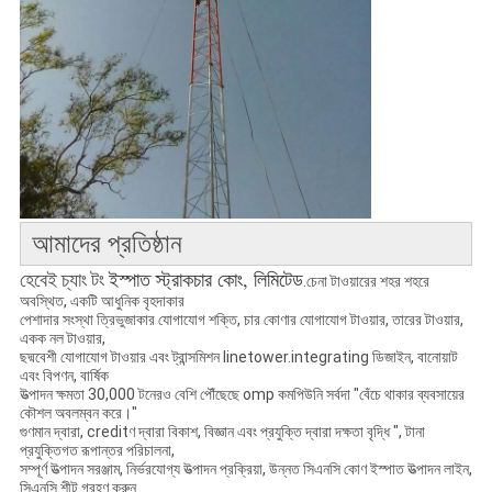
আমাদের প্রতিষ্ঠান
ইস্পাত স্ট্রাকচার কোং, লিমিটেড
হেবেই চ্যাং টং
.চেনা টাওয়ারের শহর শহরে
অবস্থিত
,
একটি আধুনিক বৃহদাকার
পেশাদার সংস্থা ত্রিভুজাকার যোগাযোগ শক্তি, চার কোণার যোগাযোগ টাওয়ার, তারের টাওয়ার,
একক নল টাওয়ার,
ছদ্মবেশী যোগাযোগ টাওয়ার এবং ট্রান্সমিশন linetower.integrating ডিজাইন, বানোয়াট
এবং বিপণন, বার্ষিক
উত্পাদন ক্ষমতা 30,000 টনেরও বেশি পৌঁছেছে omp কমপিউনি সর্বদা "বেঁচে থাকার ব্যবসায়ের
কৌশল অবলম্বন করে।"
গুণমান দ্বারা, creditণ দ্বারা বিকাশ, বিজ্ঞান এবং প্রযুক্তি দ্বারা দক্ষতা বৃদ্ধি ", টানা
প্রযুক্তিগত রূপান্তর পরিচালনা,
সম্পূর্ণ উত্পাদন সরঞ্জাম, নির্ভরযোগ্য উত্পাদন প্রক্রিয়া, উন্নত সিএনসি কোণ ইস্পাত উত্পাদন লাইন,
সিএনসি শীট গ্রহণ করুন