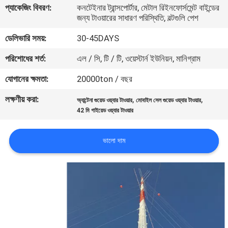
প্যাকেজিং বিবরণ:
কনটেইনার ট্রান্সপোর্টার, মেটাল রিইনফোর্সমেন্ট বাইন্ডের
নিয়ন্ত্রণ
জন্য টাওয়ারের সাধারণ পরিস্থিতি, বল্টগুলি পেশ
ডেলিভারি সময়:
30-45DAYS
যোগাযোগ
পরিশোধের শর্ত:
এল / সি, টি / টি, ওয়েস্টার্ন ইউনিয়ন, মানিগ্রাম
করুন
যোগানের ক্ষমতা:
20000ton / বছর
খবর
লক্ষণীয় করা:
,
,
অ্যান্টেনা গুয়েড ওয়্যার টাওয়ার
মোবাইল সেল গুয়েড ওয়্যার টাওয়ার
42 মি গাইয়েড ওয়্যার টাওয়ার
উদ্ধৃতির
ভালো দাম
জন্য
আবেদন
সাইট
ম্যাপ