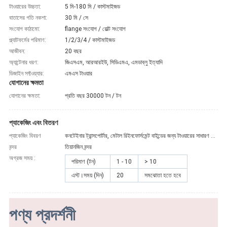
টাওয়ারের উচ্চতা:
5 মি-180 মি / কাস্টমাইজড
বাতাসের গতি নকশা:
30 মি / সে
সংযোগ কাঠামো:
flange সংযোগ / বোল্ট সংযোগ
প্ল্যাটফর্মের পরিমাণ:
1/2/3/4 / কাস্টমাইজড
আজীবন:
20 বছর
অ্যান্টেনার ধরণ:
জিএসএম, আরআরইউ, সিডিএমএ, এমডাব্লু ইত্যাদি
ডিজাইন সফ্টওয়্যার:
এমএস টাওয়ার
যোগানের ক্ষমতা
যোগানের ক্ষমতা:
প্রতি বছর 30000 টন / টন
প্যাকেজিং এবং বিতরণ
প্যাকেজিং বিবরণ
কনটেইনার ট্রান্সপোর্টার, মেটাল রিইনফোর্সমেন্ট বাইন্ডের জন্য টাওয়ারের সাধারণ পরিস্থিতি, বল্টগুলি পেশাদার ধারক থেকে নেওয়া হয়।
বন্দর
তিয়ানজিন বন্দর
অগ্রজ সময় :
পরিমাণ (টন)
1 - 10
> 10
এস্ট।সময় (দিন)
20
সমঝোতা হতে হবে
পণ্য প্রদর্শনী