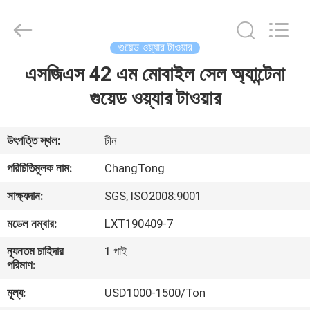
Changtong
Steel
Structure
Co.,
Ltd..
গুয়েড ওয়্যার টাওয়ার
All
Rights
এসজিএস 42 এম মোবাইল সেল অ্যান্টেনা
বাড়ি
Reserved.
গুয়েড ওয়্যার টাওয়ার
পণ্য
উৎপত্তি স্থল:
চীন
আমাদের
পরিচিতিমুলক নাম:
ChangTong
সম্পর্কে
সাক্ষ্যদান:
SGS, ISO2008:9001
মডেল নম্বার:
LXT190409-7
কারখানা
ন্যূনতম চাহিদার
1 পাই
ভ্রমণ
পরিমাণ:
মূল্য:
USD1000-1500/Ton
মান