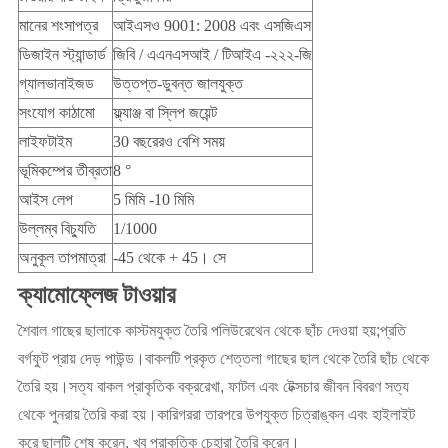
মানের শংসাপত্র
আইএসও 9001: 2008 এবং এসজিএস
ডিজাইন স্ট্যান্ডার্ড
জিবি / এএনএসআই / টিআইএ -২২২-জি
গ্যালভানাইজড
উত্তপ্ত-ডুবন্ত জালযুক্ত
সংযোগ কাঠামো
ফ্ল্যাঞ্জ বা স্লিপ জয়েন্ট
লাইফটাইম 
30 বছরেরও বেশি সময়
ভূমিকম্পের তীব্রতা
8 °
আইস লেপ
5 মিমি -10 মিমি
উল্লম্ব বিচ্যুতি
1/1000
অনুকূল তাপমাত্রা
-45 থেকে + 45। সে
ক্যামোফ্লেজ টাওয়ার
শৈবাল গাছের ছালাকে কাস্টমযুক্ত তৈরি পলিউরেথেন থেকে ছাঁচ দেওয়া হয়;প্রতি 
বর্গফুট প্রায় দেড় পাউন্ড।বাকলটি প্রকৃত শেত্তলা গাছের ছাল থেকে তৈরি ছাঁচ থেকে 
তৈরি হয়।সত্য বাকল প্রাকৃতিক বক্ররেখা, ফাটল এবং টেক্সচার জীবন বিবরণ সত্য 
থেকে পুনরায় তৈরি করা হয়।কারিগররা তারপরে উপযুক্ত চিত্রাঙ্কন এবং হাইলাইট 
করে ছালটি শেষ করেন, খুব প্রাকৃতিক চেহারা তৈরি করেন।