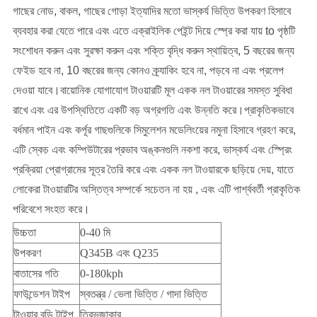
গাছের নোড, বাকল, গাছের গোড়া ইত্যাদির মতো ভাস্কর্য ভিত্তি উপকরণ হিসাবে
ব্যবহার করা যেতে পারে এবং এতে এক্রাইলিক পেইন্ট দিয়ে স্প্রে করা যায় to পৃষ্ঠটি
সংশোধন করুন এবং সুরক্ষা করুন এবং শক্তি বৃদ্ধি করুন স্থায়িত্ব, 5 বছরের জন্য
ফেইড হবে না, 10 বছরের জন্য কোনও ক্র্যাকিং হবে না, পড়বে না এবং প্রলেপ
দেওয়া যাবে।বায়োনিক যোগাযোগ টাওয়ারটি মূল একক নল টাওয়ারের সমস্ত সুবিধা
রাখে এবং এর উপস্থিতিতে একটি বড় অগ্রগতি এবং উন্নতি করে।প্রাকৃতিকভাবে
বর্ধমান পাইন এবং কর্পূর গাছগুলিকে সিমুলেশন মডেলিংয়ের নমুনা হিসাবে গ্রহণ করে,
এটি স্কেচ এবং কম্পিউটারের প্রভাব অঙ্কনগুলি নকশা করে, ভাস্কর্য এবং স্প্রেিং
প্রক্রিয়া প্রোগ্রামের সূত্র তৈরি করে এবং একক নল টাওয়ারকে ছড়িয়ে দেয়, যাতে
লোকেরা টাওয়ারটির অস্তিত্ব সম্পর্কে সচেতন না হয় , এবং এটি পার্শ্ববর্তী প্রাকৃতিক
পরিবেশে সংহত করে।
উচ্চতা
0-40 মি
উপকরণ
Q345B এবং Q235
বাতাসের গতি
0-180kph
ফাউন্ডেশন টাইপ
স্বতন্ত্র / ভেলা ভিত্তি / গাদা ভিত্তি
টাওয়ার বডি টাইপ
ত্রিভুজাকার