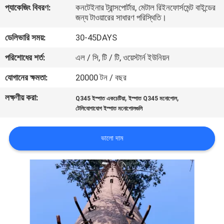
প্যাকেজিং বিবরণ:
কনটেইনার ট্রান্সপোর্টার, মেটাল রিইনফোর্সমেন্ট বাইন্ডের
নিয়ন্ত্রণ
জন্য টাওয়ারের সাধারণ পরিস্থিতি।
ডেলিভারি সময়:
30-45DAYS
যোগাযোগ
পরিশোধের শর্ত:
এল / সি, টি / টি, ওয়েস্টার্ন ইউনিয়ন
করুন
যোগানের ক্ষমতা:
20000 টন / বছর
খবর
লক্ষণীয় করা:
,
,
Q345 ইস্পাত একচেটিয়া
ইস্পাত Q345 মনোপোল
টেলিযোগাযোগ ইস্পাত মনোপোলগুলি
উদ্ধৃতির
ভালো দাম
জন্য
আবেদন
সাইট
ম্যাপ