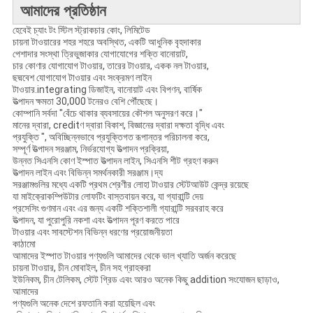
আমাদের প্রতিষ্ঠান
হেবেই চ্যাং টং স্টিল স্ট্রাকচার কোং, লিমিটেড
চায়না টাওয়ারের শহর শহরে অবস্থিত
,
একটি আধুনিক বৃহদাকার
পেশাদার সংস্থা ত্রিভুজাকার যোগাযোগের শক্তি বানোয়াট,
চার কোণার যোগাযোগ টাওয়ার, তারের টাওয়ার, একক নল টাওয়ার,
ছদ্মবেশ যোগাযোগ টাওয়ার এবং সংক্রমণ লাইন
টাওয়ার.integrating ডিজাইন, বানোয়াট এবং বিপণন, বার্ষিক
উত্পাদন ক্ষমতা 30,000 টনেরও বেশি পৌঁছেছে।
কোম্পানি সর্বদা "বেঁচে থাকার ব্যবসায়ের কৌশল অনুসরণ করে।"
মানের দ্বারা, creditণ দ্বারা বিকাশ, বিজ্ঞানের দ্বারা দক্ষতা বৃদ্ধি এবং
প্রযুক্তি ", অবিচ্ছিন্নভাবে প্রযুক্তিগত রূপান্তর পরিচালনা করে,
সম্পূর্ণ উত্পাদন সরঞ্জাম, নির্ভরযোগ্য উত্পাদন প্রক্রিয়া,
উন্নত সিএনসি কোণ ইস্পাত উত্পাদন লাইন, সিএনসি শীট গ্রহণ করুন
উত্পাদন লাইন এবং বিভিন্ন সমর্থনকারী সরঞ্জাম।দ্য
সরঞ্জামগুলির মধ্যে একটি প্রথম শ্রেণীর লোহা টাওয়ার স্টেটআউট কেন্দ্র রয়েছে
যা মাইক্রোকম্পিউটার লোফটিং বাস্তবায়ন করে, যা গ্যারান্টি দেয়
প্রসেসিং গুণমান এবং এর জন্য একটি শক্তিশালী গ্যারান্টি সরবরাহ করে
উত্পাদন, যা পুরোপুরি নকশা এবং উত্পাদন পূরণ করতে পারে
টাওয়ার এবং সাবস্টেশন বিভিন্ন ধরণের প্রয়োজনীয়তা
কাঠামো
আমাদের ইস্পাত টাওয়ার পণ্যগুলি আমাদের থেকে ভাল খ্যাতি অর্জন করেছে
চায়না টাওয়ার, চীন মোবাইল, চীন সহ গ্রাহকরা
ইউনিকম, চীন টেলিকম, স্টেট গ্রিড এবং আরও অনেক কিছু addition সংযোজন ছাড়াও,
আমাদের
পণ্যগুলি অনেক দেশে রফতানি করা হয়েছিল এবং