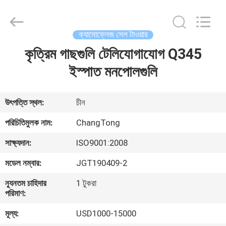
Changtong
Steel
Structure
Co.,
Ltd..
ক্যামোফ্লেজ সেল টাওয়ার
All
Rights
কৃত্রিম গাছগুলি টেলিযোগাযোগ Q345
বাড়ি
Reserved.
ইস্পাত মনপোলগুলি
পণ্য
উৎপত্তি স্থল:
চীন
আমাদের
পরিচিতিমুলক নাম:
ChangTong
সম্পর্কে
সাক্ষ্যদান:
ISO9001:2008
মডেল নম্বার:
JGT190409-2
কারখানা
ন্যূনতম চাহিদার
1 টুকরা
ভ্রমণ
পরিমাণ:
মূল্য:
USD1000-15000
মান