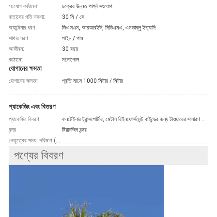
সংযোগ কাঠামো:
চক্রের উন্নত পার্শ্ব সংযোগ
বাতাসের গতি নকশা:
30 মি / সে
অ্যান্টেনার ধরণ:
জিএসএম, আরআরইউ, সিডিএমএ, এমডাব্লু ইত্যাদি
শাখার ধরণ:
পাইন / পাম
আজীবন:
30 বছর
কাঠামো:
মনোপোল
যোগানের ক্ষমতা
যোগানের ক্ষমতা:
প্রতি মাসে 1000 মিটার / মিটার
প্যাকেজিং এবং বিতরণ
প্যাকেজিং বিবরণ
কনটেইনার ট্রান্সপোর্টার, মেটাল রিইনফোর্সমেন্ট বাইন্ডের জন্য টাওয়ারের সাধারণ পরিস্থিতি।
বন্দর
টিয়ানজিন বন্দর
নেতৃত্বের সময়: পরিমাণ (মিটার) 1 - 10> 10 ইস্ট।সময় (দিন) 20 আলোচনার জন্য
পণ্যের বিবরণ