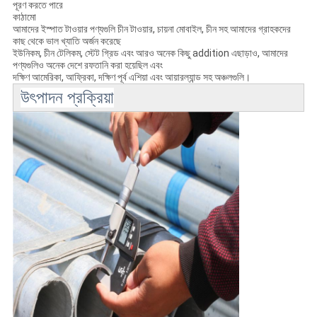
পূরণ করতে পারে
কাঠামো
আমাদের ইস্পাত টাওয়ার পণ্যগুলি চীন টাওয়ার, চায়না মোবাইল, চীন সহ আমাদের গ্রাহকদের
কাছ থেকে ভাল খ্যাতি অর্জন করেছে
ইউনিকম, চীন টেলিকম, স্টেট গ্রিড এবং আরও অনেক কিছু addition এছাড়াও, আমাদের
পণ্যগুলিও অনেক দেশে রফতানি করা হয়েছিল এবং
দক্ষিণ আমেরিকা, আফ্রিকা, দক্ষিণ পূর্ব এশিয়া এবং আয়ারল্যান্ড সহ অঞ্চলগুলি।
উৎপাদন প্রক্রিয়া