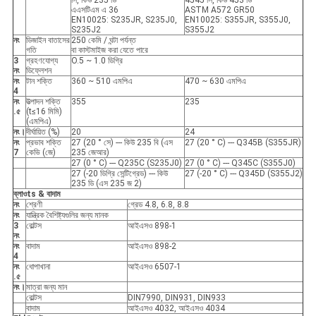
সি, কিউ 235 ডি
4545 সি, কিউ 453 ডি
এএসটিএম এ 36
ASTM A572 GR50
EN10025: S235JR, S235J0,
EN10025: S355JR, S355J0,
S235J2
S355J2
নং
ডিজাইন বাতাসের
250 কেমি / ঘন্টা পর্যন্ত
গতি
বা কাস্টমাইজ করা যেতে পারে
3
গ্রহণযোগ্য
O.5 ~ 1.0 ডিগ্রি
নং
ডিফ্লেশন
নং
টান শক্তি
360 ~ 510 এমপিএ
470 ~ 630 এমপিএ
4
নং
উত্পাদন শক্তি
355
235
.৫
(t≤16 মিমি)
(এমপিএ)
নং।
দীর্ঘায়িত (%)
20
24
নং
প্রভাব শক্তি
27 (20 ° সে) --- কিউ 235 বি (এস
27 (20 ° C) --- Q345B (S355JR)
7
কেভি (জে)
235 জেআর)
27 (0 ° C) --- Q235C (S235J0)
27 (0 ° C) --- Q345C (S355J0)
27 (-20 ডিগ্রি সেন্টিগ্রেড) --- কিউ
27 (-20 ° C) --- Q345D (S355J2)
235 ডি (এস 235 জ 2)
ব্লা
ও
ts & বাদাম
নং
শ্রেণী
গ্রেড 4.8, 6.8, 8.8
নং
যান্ত্রিক বৈশিষ্ট্যগুলির জন্য মানক
3
বোল্টস
আইএসও 898-1
নং
নং
বাদাম
আইএসও 898-2
4
নং
ধোপাখানা
আইএসও 6507-1
.৫
নং।
মাত্রা জন্য মান
বোল্টস
DIN7990, DIN931, DIN933
বাদাম
আইএসও 4032, আইএসও 4034