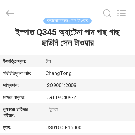
Changtong
Steel
Structure
Co.,
Ltd..
ক্যামোফ্লেজ সেল টাওয়ার
All
Rights
ইস্পাত Q345 অ্যান্টেনা পাম গাছ গাছ
বাড়ি
Reserved.
ছাউনি সেল টাওয়ার
পণ্য
উৎপত্তি স্থল:
চীন
আমাদের
পরিচিতিমুলক নাম:
ChangTong
সম্পর্কে
সাক্ষ্যদান:
ISO9001:2008
মডেল নম্বার:
JGT190409-2
কারখানা
ন্যূনতম চাহিদার
1 টুকরা
ভ্রমণ
পরিমাণ:
মূল্য:
USD1000-15000
মান