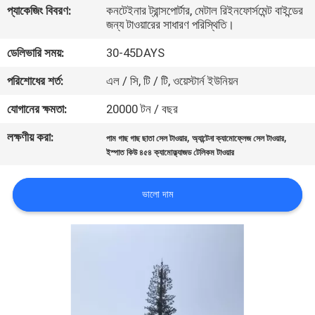
প্যাকেজিং বিবরণ:
কনটেইনার ট্রান্সপোর্টার, মেটাল রিইনফোর্সমেন্ট বাইন্ডের
নিয়ন্ত্রণ
জন্য টাওয়ারের সাধারণ পরিস্থিতি।
ডেলিভারি সময়:
30-45DAYS
যোগাযোগ
পরিশোধের শর্ত:
এল / সি, টি / টি, ওয়েস্টার্ন ইউনিয়ন
করুন
যোগানের ক্ষমতা:
20000 টন / বছর
খবর
লক্ষণীয় করা:
,
,
পাম গাছ গাছ ছাতা সেল টাওয়ার
অ্যান্টেনা ক্যামোফ্লেজ সেল টাওয়ার
ইস্পাত কিউ ৪৫৪ ক্যামোফ্ল্যাজড টেলিকম টাওয়ার
উদ্ধৃতির
ভালো দাম
জন্য
আবেদন
সাইট
ম্যাপ