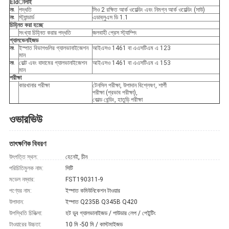
Eldালাই
নং
পদ্ধতি
সিও 2 রক্ষিত আর্ক ওয়েল্ডিং এবং নিমগ্ন আর্ক ওয়েল্ডিং (সাউ)
নং
স্ট্যান্ডার্ড
এডাব্লুএস ডি 1.1
চিহ্নিত করা হচ্ছে
সংখ্যা চিহ্নিত করার পদ্ধতি
জলবাহী প্রেস স্ট্যাম্পিং
গ্যালভেনাইজড
নং
ইস্পাত বিভাগগুলির গ্যালভানাইজেশন
আইএসও 1461 বা এএসটিএম এ 123
মান
নং
বোল্ট এবং বাদামের গ্যালভানাইজেশন
আইএসও 1461 বা এএসটিএম এ 153
মান
পরীক্ষা
কারখানার পরীক্ষা
টেনসিল পরীক্ষা, উপাদান বিশ্লেষণ, শার্পী
পরীক্ষা (প্রভাব পরীক্ষা),
কোল্ড বেন্ডিং, হাতুড়ি পরীক্ষা
ওভারভিউ
তাৎক্ষণিক বিবরণ
উৎপত্তি স্থল:
হেনেই, চীন
পরিচিতিমুলক নাম:
সিটি
মডেল নম্বার:
FST190311-9
পণ্যের নাম:
ইস্পাত কমিউনিকেশন টাওয়ার
উপাদান:
ইস্পাত Q235B Q345B Q420
উপস্থিতি চিকিত্সা:
হট ডুব গ্যালভানাইজড / পাউডার লেপ / পেইন্টিং
টাওয়ারের উচ্চতা:
10 মি -50 মি / কাস্টমাইজড