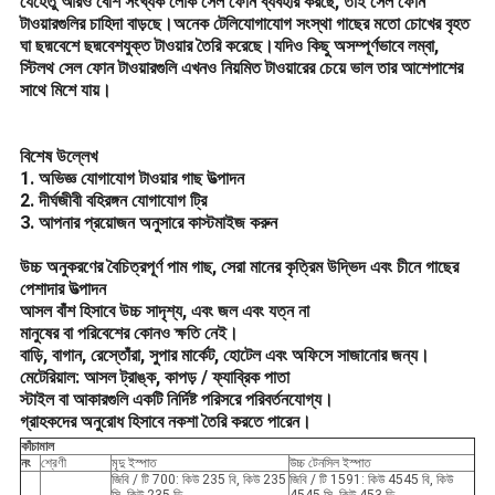
যেহেতু আরও বেশি সংখ্যক লোক সেল ফোন ব্যবহার করছে, তাই সেল ফোন
টাওয়ারগুলির চাহিদা বাড়ছে।অনেক টেলিযোগাযোগ সংস্থা গাছের মতো চোখের বৃহত
ঘা ছদ্মবেশে ছদ্মবেশযুক্ত টাওয়ার তৈরি করেছে।যদিও কিছু অসম্পূর্ণভাবে লম্বা,
স্টিলথ সেল ফোন টাওয়ারগুলি এখনও নিয়মিত টাওয়ারের চেয়ে ভাল তার আশেপাশের
সাথে মিশে যায়।
বিশেষ উল্লেখ
1. অভিজ্ঞ যোগাযোগ টাওয়ার গাছ উত্পাদন
2. দীর্ঘজীবী বহিরঙ্গন যোগাযোগ ট্রি
3. আপনার প্রয়োজন অনুসারে কাস্টমাইজ করুন
উচ্চ অনুকরণের বৈচিত্রপূর্ণ পাম গাছ, সেরা মানের কৃত্রিম উদ্ভিদ এবং চীনে গাছের
পেশাদার উত্পাদন
আসল বাঁশ হিসাবে উচ্চ সাদৃশ্য, এবং জল এবং যত্ন না
মানুষের বা পরিবেশের কোনও ক্ষতি নেই।
বাড়ি, বাগান, রেস্তোঁরা, সুপার মার্কেট, হোটেল এবং অফিসে সাজানোর জন্য।
মেটেরিয়াল: আসল ট্রাঙ্ক, কাপড় / ফ্যাব্রিক পাতা
স্টাইল বা আকারগুলি একটি নির্দিষ্ট পরিসরে পরিবর্তনযোগ্য।
গ্রাহকদের অনুরোধ হিসাবে নকশা তৈরি করতে পারেন।
কাঁচামাল
নং
শ্রেণী
মৃদু ইস্পাত
উচ্চ টেনসিল ইস্পাত
জিবি / টি 700: কিউ 235 বি, কিউ 235
জিবি / টি 1591: কিউ 4545 বি, কিউ