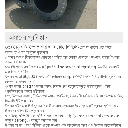
আমাদের প্রতিষ্ঠান
ইস্পাত স্ট্রাকচার কোং, লিমিটেড
হেবেই চ্যাং টং
.চেনা টাওয়ারের শহর শহরে
অবস্থিত
,
একটি আধুনিক বৃহদাকার
পেশাদার সংস্থা ত্রিভুজাকার যোগাযোগ শক্তি, চার কোণার যোগাযোগ টাওয়ার, তারের টাওয়ার,
একক নল টাওয়ার,
ছদ্মবেশী যোগাযোগ টাওয়ার এবং ট্রান্সমিশন linetower.integrating ডিজাইন, বানোয়াট
এবং বিপণন, বার্ষিক
উত্পাদন ক্ষমতা 30,000 টনেরও বেশি পৌঁছেছে omp কমপিউনি সর্বদা "বেঁচে থাকার ব্যবসায়ের
কৌশল অবলম্বন করে।"
গুণমান দ্বারা, creditণ দ্বারা বিকাশ, বিজ্ঞান এবং প্রযুক্তি দ্বারা দক্ষতা বৃদ্ধি ", টানা
প্রযুক্তিগত রূপান্তর পরিচালনা,
সম্পূর্ণ উত্পাদন সরঞ্জাম, নির্ভরযোগ্য উত্পাদন প্রক্রিয়া, উন্নত সিএনসি কোণ ইস্পাত উত্পাদন লাইন,
সিএনসি শীট গ্রহণ করুন
উত্পাদন লাইন এবং বিভিন্ন সমর্থনকারী সরঞ্জাম।সরঞ্জামগুলির মধ্যে একটি প্রথম শ্রেণির লোহা
টাওয়ার স্টেটআউট কেন্দ্র রয়েছে
যা মাইক্রোকম্পিউটার লোফটিং বাস্তবায়ন করে, যা প্রক্রিয়াকরণ মানের গ্যারান্টি দেয় এবং এর
জন্য দৃ strong় গ্যারান্টি সরবরাহ করে
উত্পাদন, যা সম্পূর্ণরূপে বিভিন্ন ধরণের টাওয়ার এবং সাবস্টেশন নকশা এবং উত্পাদন প্রয়োজনীয়তা