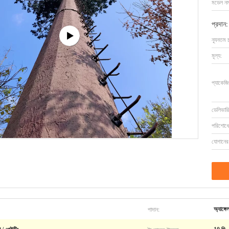
মডেল নম্
প্রদান:
ন্যূনতম 
মূল্য:
প্যাকেজি
ডেলিভারি
পরিশোধের
যোগানের 
পাদান:
অ্যাঙ্গ