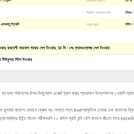
টাওয়ারের উচ্চতা:
/ পেইন্টিং
10 মি -
ডিজাইন বাতাসের গতি:
30m / 
শাখার ধরণ:
ডাব্লু ইত্যাদি
পাইন / 
য়ার
ছদ্মবেশী নারকেল গাছের সেল টাওয়ার
30 মি / সেঃ ক্যামওফ্লেজ সেল টাওয়ার
,
,
টিউবুলার স্টিল টাওয়ার
ত হয় যখন পরিবেশের উপর ভিজ্যুয়াল এফেক্ট হ্রাস করার প্রয়োজন উদ্বেগজনক।এগুলি প্রায়শ
 তুলনায় বাতাসে যেভাবে ফ্লেক্স হয় সেভাবে সত্য trueপ্রাকৃতিক চেহারা এবং বাতাসের ক্রিয
অ্যাসেমব্লির উইন্ড টানেল পরীক্ষাগুলি ৮০ মাইল প্রতি ঘন্টা বেশি বাতাসে বাঁচতে পারে excel