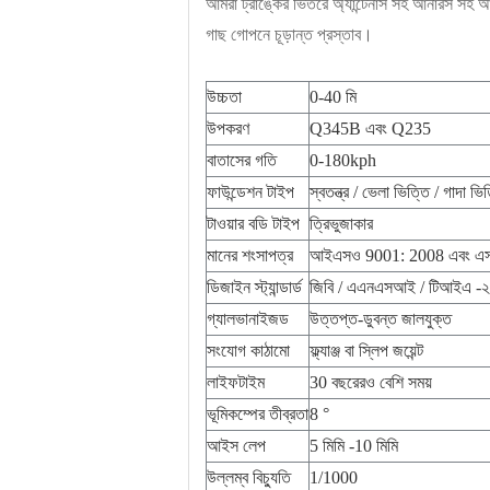
আমরা ট্রাঙ্কের ভিতরে অ্যান্টেনাস সহ আনারস সহ 
গাছ গোপনে চূড়ান্ত প্রস্তাব।
উচ্চতা
0-40 মি
উপকরণ
Q345B এবং Q235
বাতাসের গতি
0-180kph
ফাউন্ডেশন টাইপ
স্বতন্ত্র / ভেলা ভিত্তি / গাদা ভি
টাওয়ার বডি টাইপ
ত্রিভুজাকার
মানের শংসাপত্র
আইএসও 9001: 2008 এবং এ
ডিজাইন স্ট্যান্ডার্ড
জিবি / এএনএসআই / টিআইএ -
গ্যালভানাইজড
উত্তপ্ত-ডুবন্ত জালযুক্ত
সংযোগ কাঠামো
ফ্ল্যাঞ্জ বা স্লিপ জয়েন্ট
লাইফটাইম 
30 বছরেরও বেশি সময়
ভূমিকম্পের তীব্রতা
8 °
আইস লেপ
5 মিমি -10 মিমি
উল্লম্ব বিচ্যুতি
1/1000