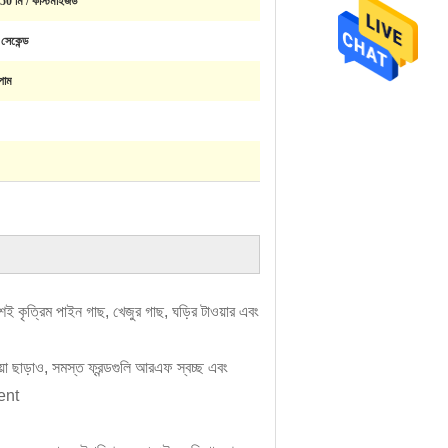
50 মি / কাস্টমাইজড
সেকেন্ড
পাম
ই কৃত্রিম পাইন গাছ, খেজুর গাছ, ঘড়ির টাওয়ার এবং 
়া ছাড়াও, সমস্ত ফ্রন্ডগুলি আরএফ স্বচ্ছ এবং 
lent