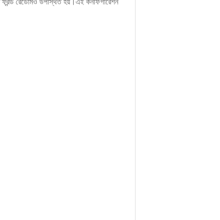
ৃত ফ্রন্ড রেডোমও উপস্থিত হয়।এই কনফিগারেশন 