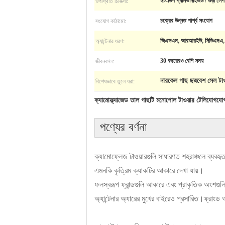
উপস্থিতি চিকিত্সা:
হট-ডিপ গ্যালভানাইজড / গুঁড়া লেপা 
সংযোগ কাঠামো:
চক্রের উন্নত পার্শ্ব সংযোগ
অ্যান্টেনার ধরণ:
জিএসএম, আরআরইউ, সিডিএমএ, এম
জীবনকাল:
30 বছরেরও বেশি সময়
বিশেষভাবে তুলে ধরা:
নারকেল গাছ ছদ্মবেশ সেল টাও
ক্যামোফ্ল্যাজেড তাল গাছটি মনোপোল টাওয়ার টেলিযোগযোগ 
পণ্যের বর্ণনা
ক্যামোফ্লেজ টাওয়ারগুলি সাধারণত শহরাঞ্চলে ব্যবহৃ
এমনকি কৃত্রিম ক্যাকটির আকারে দেখা যায়।
ফলস্বরূপ ফ্রান্ডগুলি আকারে এবং প্রাকৃতিক অংশগুলির
অ্যান্টেনার অ্যারের মুখের বাইরেও প্রসারিত।ফ্রাংড 