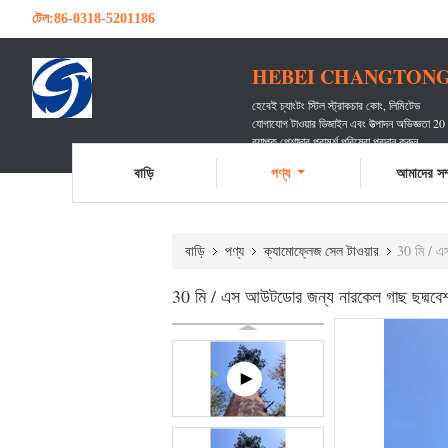
টেল:
86-0318-5201186
HEBEI CHANGTONG 
হেবেই চ্যাংটং স্টিল স্ট্রাকচার কোং, লিমিটেড
যোগাযোগ টাওয়ার ডিজাইন এবং উত্পাদন অভিজ্ঞতা 20
ব্যাপক পেশাদার পরামর্শ পরিষেবা প্রদান করুন
অগণিত যোগাযোগ বাহককে পরিবেশন করেছেন
বাড়ি
পণ্য
আমাদের সম্
বাড়ি
পণ্য
ক্যামোফ্লেজ সেল টাওয়ার
30 মি / এ
30 মি / এস আউটডোর জন্য নারকেল গাছ ছদ্মবেশ