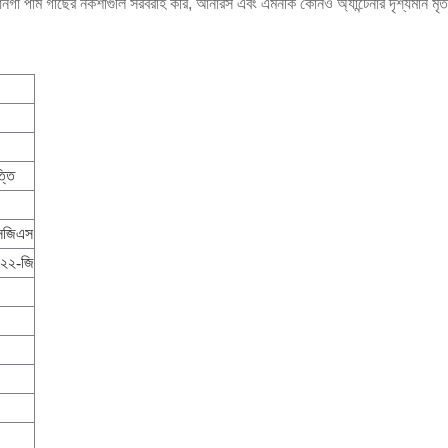
আনগা পাম গাছের নকশাগুলি সরবরাহ করি, আনারস এবং এমনকি কোনও অ্যান্টেনার দৃশ্যমান ম
ত্তি
সজিএস
২২২-জি