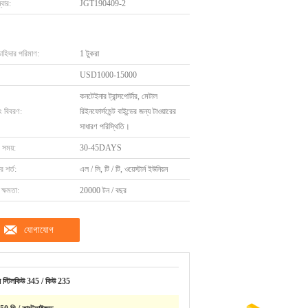
বার:
JGT190409-2
চাহিদার পরিমাণ:
1 টুকরা
USD1000-15000
কনটেইনার ট্রান্সপোর্টার, মেটাল
ং বিবরণ:
রিইনফোর্সমেন্ট বাইন্ডের জন্য টাওয়ারের
সাধারণ পরিস্থিতি।
 সময়:
30-45DAYS
 শর্ত:
এল / সি, টি / টি, ওয়েস্টার্ন ইউনিয়ন
ক্ষমতা:
20000 টন / বছর
যোগাযোগ
েল স্টিলকিউ 345 / কিউ 235