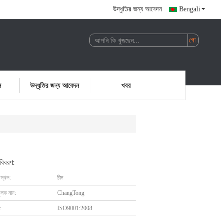
উদ্ধৃতির জন্য আবেদন
Bengali
ন
উদ্ধৃতির জন্য আবেদন
খবর
 বিবরণ:
 স্থল:
চীন
ুলক নাম:
ChangTong
:
ISO9001:2008