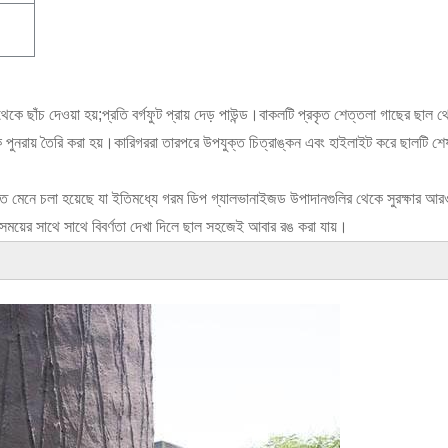
কে ছাঁচ দেওয়া হয়;প্রতি বর্গফুট প্রায় দেড় পাউন্ড।বাকলটি প্রকৃত শেত্তলা গাছের ছাল থ
ে পুনরায় তৈরি করা হয়।কারিগররা তারপরে উপযুক্ত চিত্রাঙ্কন এবং হাইলাইট করে ছালটি শে
ে মেনে চলা হয়েছে যা ইতিমধ্যে গরম ডিপ গ্যালভানাইজড উপাদানগুলির থেকে সুরক্ষার আর
ময়ের সাথে সাথে বিবর্ণতা দেখা দিলে ছাল সহজেই আবার রঙ করা যায়।