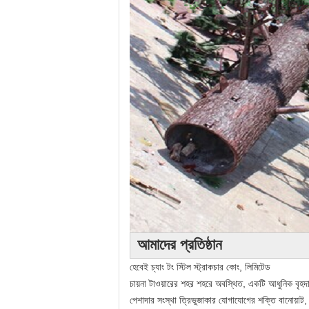
আমাদের প্রতিষ্ঠান
হেবেই চ্যাং টং স্টিল স্ট্রাকচার কোং, লিমিটেড
চায়না টাওয়ারের শহর শহরে অবস্থিত
,
একটি আধুনিক বৃহদ
পেশাদার সংস্থা ত্রিভুজাকার যোগাযোগের শক্তি বানোয়াট,