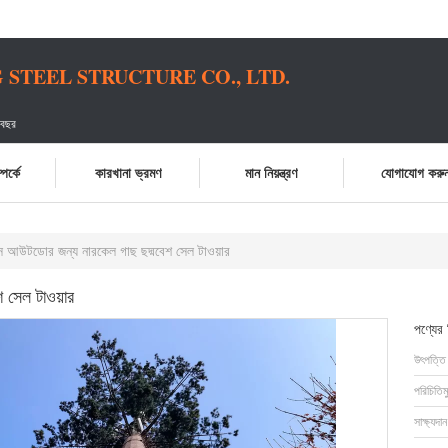
STEEL STRUCTURE CO., LTD.
 বছর
পর্কে
কারখানা ভ্রমণ
মান নিয়ন্ত্রণ
যোগাযোগ করু
স আউটডোর জন্য নারকেল গাছ ছদ্মবেশ সেল টাওয়ার
 সেল টাওয়ার
পণ্যের
উৎপত্তি
পরিচিতিম
সাক্ষ্যদান