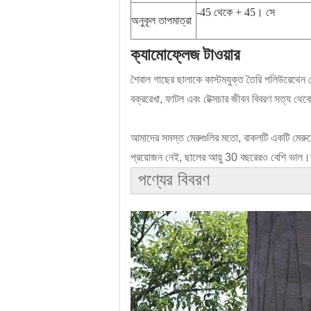
-45 থেকে + 45। সে
অনুকূল তাপমাত্রা
ক্যামোফ্লেজ টাওয়ার
শৈবাল গাছের ছালাকে কাস্টমযুক্ত তৈরি পলিউরেথেন থে
বক্ররেখা, ফাটল এবং টেক্সচার জীবন বিবরণ সত্য থেক
আমাদের সমস্ত মেরুগুলির মতো, বাকলটি একটি মেরুত
প্রয়োজন নেই, ছালের আয়ু 30 বছরেরও বেশি ভাল।স
পণ্যের বিবরণ