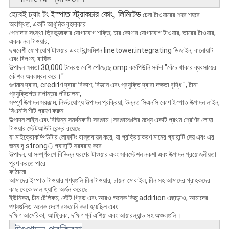
ইস্পাত স্ট্রাকচার কোং, লিমিটেড
হেবেই চ্যাং টং
.চেনা টাওয়ারের শহর শহরে
অবস্থিত
,
একটি আধুনিক বৃহদাকার
পেশাদার সংস্থা ত্রিভুজাকার যোগাযোগ শক্তি, চার কোণার যোগাযোগ টাওয়ার, তারের টাওয়ার,
একক নল টাওয়ার,
ছদ্মবেশী যোগাযোগ টাওয়ার এবং ট্রান্সমিশন linetower.integrating ডিজাইন, বানোয়াট
এবং বিপণন, বার্ষিক
উত্পাদন ক্ষমতা 30,000 টনেরও বেশি পৌঁছেছে omp কমপিউনি সর্বদা "বেঁচে থাকার ব্যবসায়ের
কৌশল অবলম্বন করে।"
গুণমান দ্বারা, creditণ দ্বারা বিকাশ, বিজ্ঞান এবং প্রযুক্তি দ্বারা দক্ষতা বৃদ্ধি ", টানা
প্রযুক্তিগত রূপান্তর পরিচালনা,
সম্পূর্ণ উত্পাদন সরঞ্জাম, নির্ভরযোগ্য উত্পাদন প্রক্রিয়া, উন্নত সিএনসি কোণ ইস্পাত উত্পাদন লাইন,
সিএনসি শীট গ্রহণ করুন
উত্পাদন লাইন এবং বিভিন্ন সমর্থনকারী সরঞ্জাম।সরঞ্জামগুলির মধ্যে একটি প্রথম শ্রেণির লোহা
টাওয়ার স্টেটআউট কেন্দ্র রয়েছে
যা মাইক্রোকম্পিউটার লোফটিং বাস্তবায়ন করে, যা প্রক্রিয়াকরণ মানের গ্যারান্টি দেয় এবং এর
জন্য দৃ strong় গ্যারান্টি সরবরাহ করে
উত্পাদন, যা সম্পূর্ণরূপে বিভিন্ন ধরণের টাওয়ার এবং সাবস্টেশন নকশা এবং উত্পাদন প্রয়োজনীয়তা
পূরণ করতে পারে
কাঠামো
আমাদের ইস্পাত টাওয়ার পণ্যগুলি চীন টাওয়ার, চায়না মোবাইল, চীন সহ আমাদের গ্রাহকদের
কাছ থেকে ভাল খ্যাতি অর্জন করেছে
ইউনিকম, চীন টেলিকম, স্টেট গ্রিড এবং আরও অনেক কিছু addition এছাড়াও, আমাদের
পণ্যগুলিও অনেক দেশে রফতানি করা হয়েছিল এবং
দক্ষিণ আমেরিকা, আফ্রিকা, দক্ষিণ পূর্ব এশিয়া এবং আয়ারল্যান্ড সহ অঞ্চলগুলি।