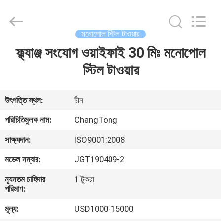
Changtong
Steel
Structure
Co.,
Ltd..
মনোপোল স্টিল টাওয়ার
All
Rights
ফ্ল্যাঞ্জ সংযোগ ওয়াইফাই 30 মিঃ মনোপোল
বাড়ি
Reserved.
স্টিল টাওয়ার
পণ্য
উৎপত্তি স্থল:
চীন
আমাদের
পরিচিতিমুলক নাম:
ChangTong
সম্পর্কে
সাক্ষ্যদান:
ISO9001:2008
মডেল নম্বার:
JGT190409-2
কারখানা
ন্যূনতম চাহিদার
1 টুকরা
ভ্রমণ
পরিমাণ:
মূল্য:
USD1000-15000
মান