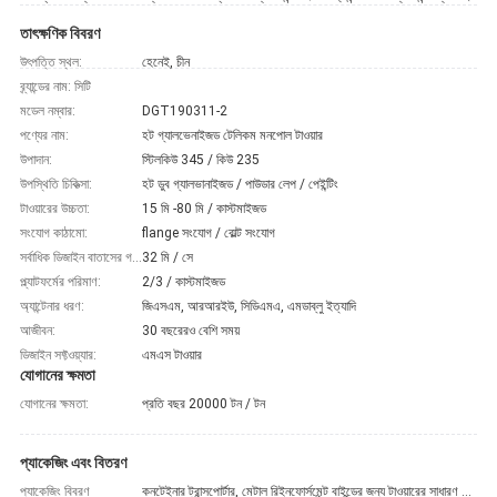
তাৎক্ষণিক বিবরণ
উৎপত্তি স্থল:
হেনেই, চীন
ব্র্যান্ডের নাম: সিটি
মডেল নম্বার:
DGT190311-2
পণ্যের নাম:
হট গ্যালভেনাইজড টেলিকম মনপোল টাওয়ার
উপাদান:
স্টিলকিউ 345 / কিউ 235
উপস্থিতি চিকিত্সা:
হট ডুব গ্যালভানাইজড / পাউডার লেপ / পেইন্টিং
টাওয়ারের উচ্চতা:
15 মি -80 মি / কাস্টমাইজড
সংযোগ কাঠামো:
flange সংযোগ / বোল্ট সংযোগ
সর্বাধিক ডিজাইন বাতাসের গতি:
32 মি / সে
প্ল্যাটফর্মের পরিমাণ:
2/3 / কাস্টমাইজড
অ্যান্টেনার ধরণ:
জিএসএম, আরআরইউ, সিডিএমএ, এমডাব্লু ইত্যাদি
আজীবন:
30 বছরেরও বেশি সময়
ডিজাইন সফ্টওয়্যার:
এমএস টাওয়ার
যোগানের ক্ষমতা
যোগানের ক্ষমতা:
প্রতি বছর 20000 টন / টন
প্যাকেজিং এবং বিতরণ
প্যাকেজিং বিবরণ
কনটেইনার ট্রান্সপোর্টার, মেটাল রিইনফোর্সমেন্ট বাইন্ডের জন্য টাওয়ারের সাধারণ পরিস্থিতি।