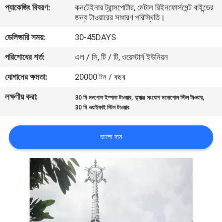
প্যাকেজিং বিবরণ:
কনটেইনার ট্রান্সপোর্টার, মেটাল রিইনফোর্সমেন্ট বাইন্ডের
নিয়ন্ত্রণ
জন্য টাওয়ারের সাধারণ পরিস্থিতি।
ডেলিভারি সময়:
30-45DAYS
যোগাযোগ
পরিশোধের শর্ত:
এল / সি, টি / টি, ওয়েস্টার্ন ইউনিয়ন
করুন
যোগানের ক্ষমতা:
20000 টন / বছর
খবর
লক্ষণীয় করা:
,
,
30 মি মনপোল ইস্পাত টাওয়ার
ফ্ল্যাঞ্জ সংযোগ মনোপোল স্টিল টাওয়ার
30 মি ওয়াইফাই স্টিল টাওয়ার
উদ্ধৃতির
ভালো দাম
জন্য
আবেদন
সাইট
ম্যাপ