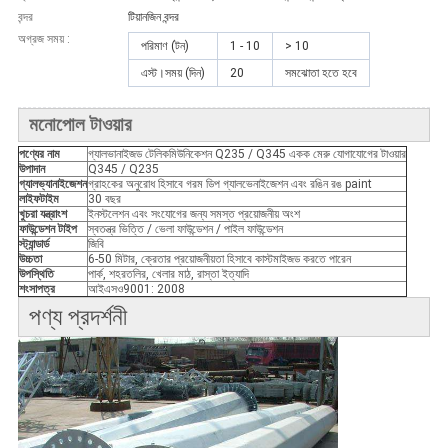
বন্দর
টিয়ানজিন বন্দর
অগ্রজ সময় :
পরিমাণ (টন)
1 - 10
> 10
এস্ট।সময় (দিন)
20
সমঝোতা হতে হবে
মনোপোল টাওয়ার
পণ্যের নাম
গ্যালভানাইজড টেলিকমিউনিকেশন Q235 / Q345 একক মেরু যোগাযোগের টাওয়ার
উপাদান
Q345 / Q235
গ্যালভ্যানাইজেশন
গ্রাহকের অনুরোধ হিসাবে গরম ডিপ গ্যালভেনাইজেশন এবং রঙিন রঙ paint
লাইফটাইম
30 বছর
খুচরা যন্ত্রাংশ
ইনস্টলেশন এবং সংযোগের জন্য সমস্ত প্রয়োজনীয় অংশ
ফাউন্ডেশন টাইপ
স্বতন্ত্র ভিত্তি / ভেলা ফাউন্ডেশন / পাইল ফাউন্ডেশন
স্ট্যান্ডার্ড
জিবি
উচ্চতা
6-50 মিটার, ক্রেতার প্রয়োজনীয়তা হিসাবে কাস্টমাইজড করতে পারেন
উপস্থিতি
পার্ক, শহরতলির, খেলার মাঠ, রাস্তা ইত্যাদি
শংসাপত্র
আইএসও9001: 2008
পণ্য প্রদর্শনী