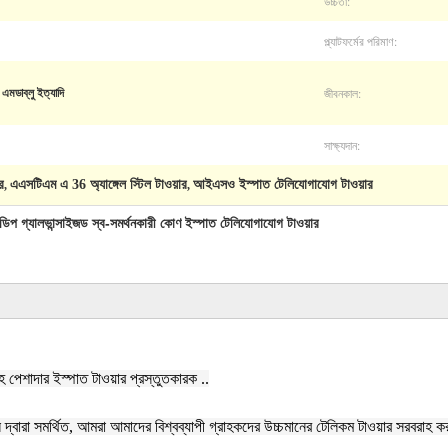
উচ্চতা:
প্ল্যাটফর্মের পরিমাণ:
জীবনকাল:
ডাব্লু ইত্যাদি
সাক্ষ্যদান:
র
এএসটিএম এ 36 অ্যাঙ্গেল স্টিল টাওয়ার
আইএসও ইস্পাত টেলিযোগাযোগ টাওয়ার
,
,
 গ্যালভান্সাইজড স্ব-সমর্থনকারী কোণ ইস্পাত টেলিযোগাযোগ টাওয়ার
েশাদার ইস্পাত টাওয়ার প্রস্তুতকারক ..
 দ্বারা সমর্থিত, আমরা আমাদের বিশ্বব্যাপী গ্রাহকদের উচ্চমানের টেলিকম টাওয়ার সরবরাহ কর