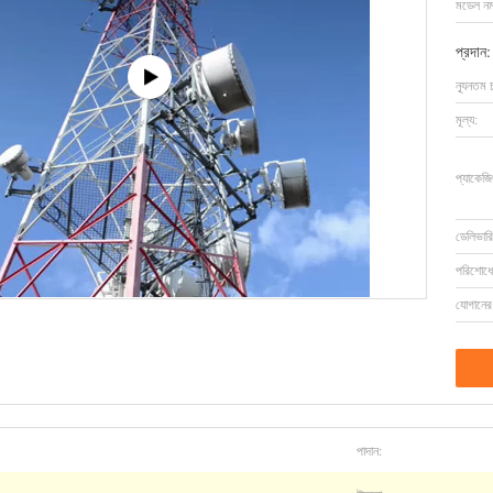
মডেল নম্
প্রদান:
ন্যূনতম 
মূল্য:
প্যাকেজি
ডেলিভারি
পরিশোধের
যোগানের 
পাদান: