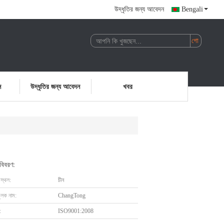
উদ্ধৃতির জন্য আবেদন
Bengali
ন
উদ্ধৃতির জন্য আবেদন
খবর
 বিবরণ:
 স্থল:
চীন
ুলক নাম:
ChangTong
:
ISO9001:2008