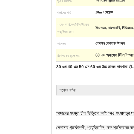
পৃষ্ঠের চিকিত্সা:
গরম চোবান galvanized
বাতাসের গতি:
30m / সেকেন্ড
4 লেগ অ্যাঙ্গেল স্টিল টাওয়ার
জিএসএম, আরআরইউ, সিডিএমএ, এম
অ্যান্টেনার ধরণ:
আবেদন:
মোবাইল যোগাযোগ টাওয়ার
বিশেষভাবে তুলে ধরা:
60 এম অ্যাঙ্গেল স্টিল টাওয়া
30 এম 40 এম 50 এম 60 এম উচ্চ মানের কারখানা হট-ডিপ
পণ্যের বর্ণনা
আমাদের সংস্থা চীন ভিত্তিক আইএসও শংসাপত্র সহ প
পেশাদার প্রকৌশলী, প্রযুক্তিবিদ, দক্ষ শ্রমিকদের দল