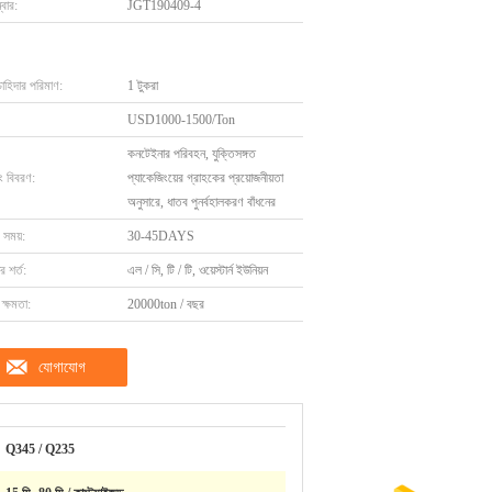
বার:
JGT190409-4
চাহিদার পরিমাণ:
1 টুকরা
USD1000-1500/Ton
কনটেইনার পরিবহন, যুক্তিসঙ্গত
ং বিবরণ:
প্যাকেজিংয়ের গ্রাহকের প্রয়োজনীয়তা
অনুসারে, ধাতব পুনর্বহালকরণ বাঁধনের
 সময়:
30-45DAYS
 শর্ত:
এল / সি, টি / টি, ওয়েস্টার্ন ইউনিয়ন
ক্ষমতা:
20000ton / বছর
যোগাযোগ
Q345 / Q235