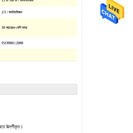
15 মি -80 মি / কাস্টমাইজড
2/3 / কাস্টমাইজড
30 বছরেরও বেশি সময়
ISO9001:2008
তে উত্সর্গীকৃত।