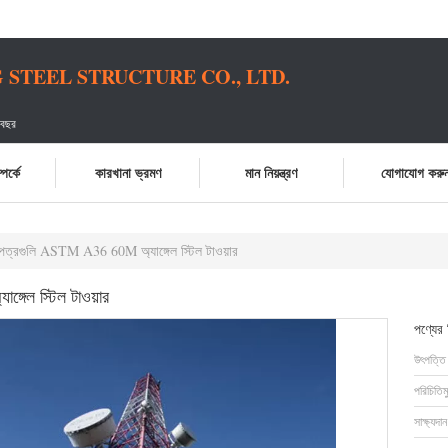
STEEL STRUCTURE CO., LTD.
 বছর
পর্কে
কারখানা ভ্রমণ
মান নিয়ন্ত্রণ
যোগাযোগ করু
্রগুলি ASTM A36 60M অ্যাঙ্গেল স্টিল টাওয়ার
েল স্টিল টাওয়ার
পণ্যের
উৎপত্তি
পরিচিতিম
সাক্ষ্যদান