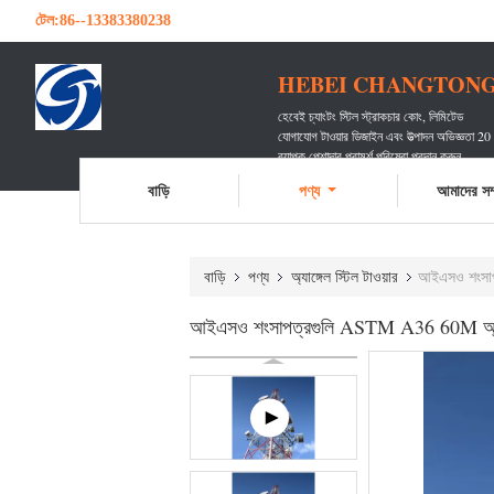
টেল:
86--13383380238
HEBEI CHANGTONG 
হেবেই চ্যাংটং স্টিল স্ট্রাকচার কোং, লিমিটেড
যোগাযোগ টাওয়ার ডিজাইন এবং উত্পাদন অভিজ্ঞতা 20
ব্যাপক পেশাদার পরামর্শ পরিষেবা প্রদান করুন
অগণিত যোগাযোগ বাহককে পরিবেশন করেছেন
বাড়ি
পণ্য
আমাদের সম্
বাড়ি
পণ্য
অ্যাঙ্গেল স্টিল টাওয়ার
আইএসও শংসাপত
আইএসও শংসাপত্রগুলি ASTM A36 60M অ্যাঙ্গ