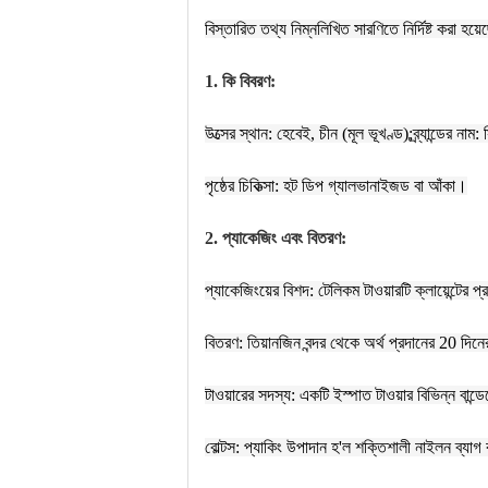
বিস্তারিত তথ্য নিম্নলিখিত সারণিতে নির্দিষ্ট কর
1. কি বিবরণ:
উত্সের স্থান: হেবেই, চীন (মূল ভূখণ্ড);ব্র্যান্ডের 
পৃষ্ঠের চিকিত্সা: হট ডিপ গ্যালভানাইজড বা আঁকা।
2. প্যাকেজিং এবং বিতরণ:
প্যাকেজিংয়ের বিশদ: টেলিকম টাওয়ারটি ক্লায়েন্টের প্
বিতরণ: তিয়ানজিন বন্দর থেকে অর্থ প্রদানের 20 দিনে
টাওয়ারের সদস্য: একটি ইস্পাত টাওয়ার বিভিন্ন বান্
বোল্টস: প্যাকিং উপাদান হ'ল শক্তিশালী নাইলন ব্যাগ