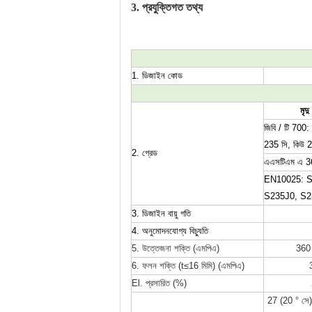
3. প্রযুক্তিগত তথ্য
1. ডিজাইন কোড
মৃদু
জিবি / টি 700:
235 সি, কিউ 
2. গ্রেড
এএসটিএম এ 3
EN10025: S
S235J0, S2
3. ডিজাইন বায়ু গতি
4. অনুমোদনযোগ্য বিচ্যুতি
5. উত্তেজনা শক্তি (এমপিএ)
360
6. ফলন শক্তি (t≤16 মিমি) (এমপিএ)
El. প্রসারিত (%)
27 (20 ° সে) 