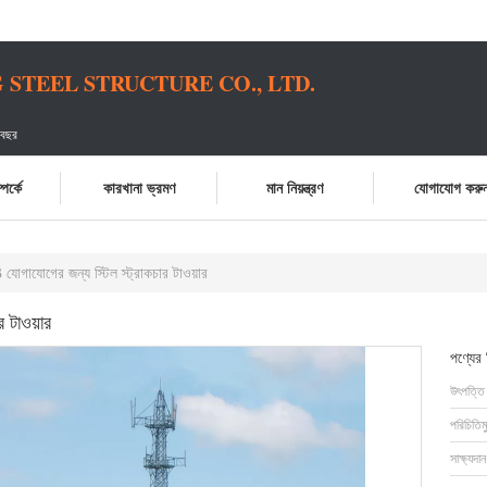
STEEL STRUCTURE CO., LTD.
 বছর
পর্কে
কারখানা ভ্রমণ
মান নিয়ন্ত্রণ
যোগাযোগ করু
োগাযোগের জন্য স্টিল স্ট্রাকচার টাওয়ার
 টাওয়ার
পণ্যের
উৎপত্তি
পরিচিতিম
সাক্ষ্যদান