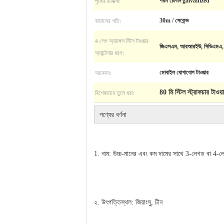
পৃষ্ঠের চিকিত্সা:
গরম চোবান galvanized
বাতাসের গতি:
30m / সেকেন্ড
4 লেগ অ্যাঙ্গেল স্টিল টাওয়ার
জিএসএম, আরআরইউ, সিডিএমএ, এম
অ্যান্টেনার ধরণ:
আবেদন:
মোবাইল যোগাযোগ টাওয়ার
বিশেষভাবে তুলে ধরা:
80 মি স্টিল স্ট্রাকচার টাওয়
পণ্যের বর্ণনা
1. নাম: 
উচ্চ-মানের এবং কম দামের সাথে 3-লেগড বা 4-ল
২. উৎপত্তিস্থল: জিয়াংসু, চীন