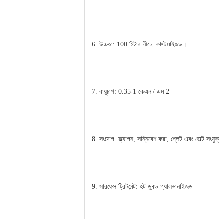
6. উচ্চতা: 100 মিটার নীচে, কাস্টমাইজড।
7. বায়ুচাপ: 0.35-1 কেএন / এম 2
8. সংযোগ: ফ্ল্যাগস, সন্নিবেশ করা, প্লেট এবং বোল্ট সংযুক
9. সারফেস ট্রিটমেন্ট: হট ডুবড গ্যালভানাইজড