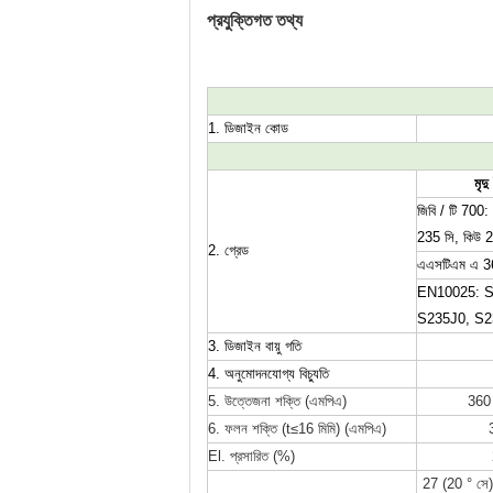
প্রযুক্তিগত তথ্য
1. ডিজাইন কোড
মৃদু
জিবি / টি 700:
235 সি, কিউ 
2. গ্রেড
এএসটিএম এ 3
EN10025: S
S235J0, S2
3. ডিজাইন বায়ু গতি
4. অনুমোদনযোগ্য বিচ্যুতি
5. উত্তেজনা শক্তি (এমপিএ)
360
6. ফলন শক্তি (t≤16 মিমি) (এমপিএ)
El. প্রসারিত (%)
27 (20 ° সে) 