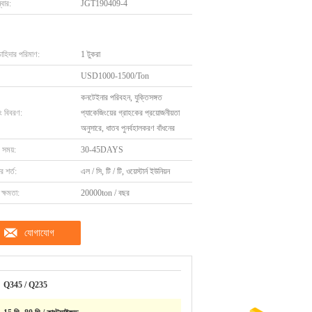
বার:
JGT190409-4
চাহিদার পরিমাণ:
1 টুকরা
USD1000-1500/Ton
কনটেইনার পরিবহন, যুক্তিসঙ্গত
ং বিবরণ:
প্যাকেজিংয়ের গ্রাহকের প্রয়োজনীয়তা
অনুসারে, ধাতব পুনর্বহালকরণ বাঁধনের
 সময়:
30-45DAYS
 শর্ত:
এল / সি, টি / টি, ওয়েস্টার্ন ইউনিয়ন
ক্ষমতা:
20000ton / বছর
যোগাযোগ
Q345 / Q235