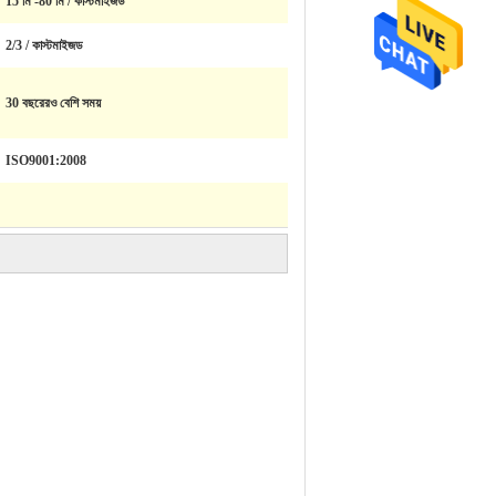
15 মি -80 মি / কাস্টমাইজড
2/3 / কাস্টমাইজড
30 বছরেরও বেশি সময়
ISO9001:2008