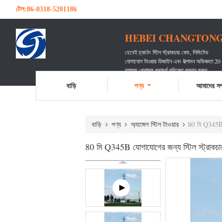
টেল:
86-0318-5201186
HEBEI CHANGTONG 
হেবেই চ্যাংটং স্টিল স্ট্রাকচার কোং, লিমিটেড
যোগাযোগ টাওয়ার ডিজাইন এবং উত্পাদন অভিজ্ঞতা 20
ব্যাপক পেশাদার পরামর্শ পরিষেবা প্রদান করুন
অগণিত যোগাযোগ বাহককে পরিবেশন করেছেন
বাড়ি
পণ্য
আমাদের সম্
বাড়ি
পণ্য
অ্যাঙ্গেল স্টিল টাওয়ার
80 মি Q345B য
80 মি Q345B যোগাযোগের জন্য স্টিল স্ট্রাকচার