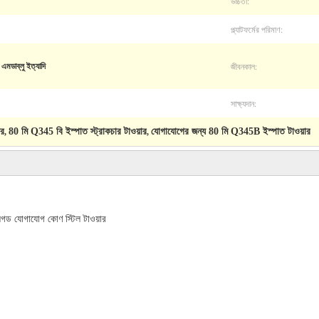
উচ্চতা:
প্ল্যাটফর্মের পরিমাণ:
জীবনকাল:
ডাব্লু ইত্যাদি
সাক্ষ্যদান:
ার
80 মি Q345 বি ইস্পাত স্ট্রাকচার টাওয়ার
যোগাযোগের জন্য 80 মি Q345B ইস্পাত টাওয়ার
,
,
েগড যোগাযোগ কোণ স্টিল টাওয়ার