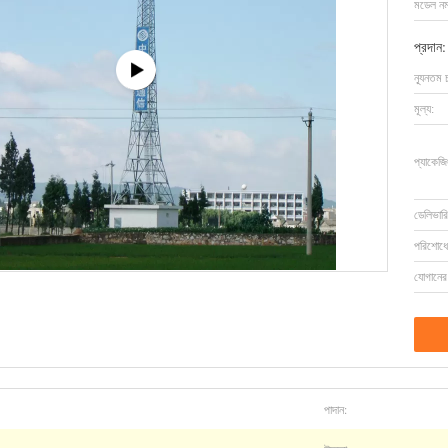
মডেল নম্
প্রদান:
ন্যূনতম 
মূল্য:
প্যাকেজি
ডেলিভারি
পরিশোধের
যোগানের 
পাদান: