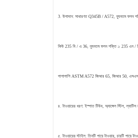
3. উপাদান: সাধারণত Q345B / A572, ন্যূনতম ফলন শক
কিউ 235 বি / এ 36, ন্যূনতম ফলন শক্তি ≥ 235 এন / ম
পাশাপাশি ASTM A572 জিআর 65, জিআর 50, এসএস 400, বা 
৪. টাওয়ারের ধরণ: ইস্পাত টিউব, অ্যাঙ্গেল স্টিল, ল্যাটিস ম
৫. টাওয়ারের স্টাইল: তিনটি পায়ে টাওয়ার, চারটি পায়ে টাও