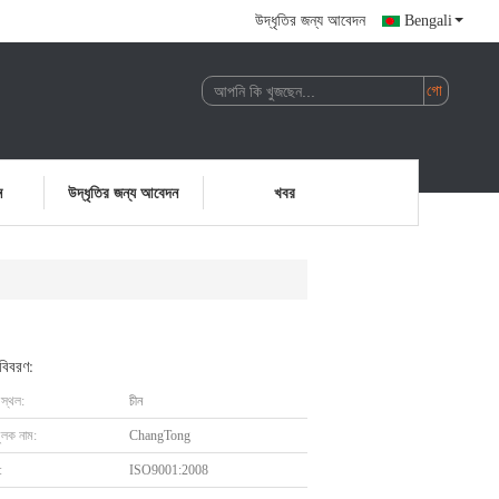
উদ্ধৃতির জন্য আবেদন
Bengali
ন
উদ্ধৃতির জন্য আবেদন
খবর
 বিবরণ:
 স্থল:
চীন
ুলক নাম:
ChangTong
:
ISO9001:2008