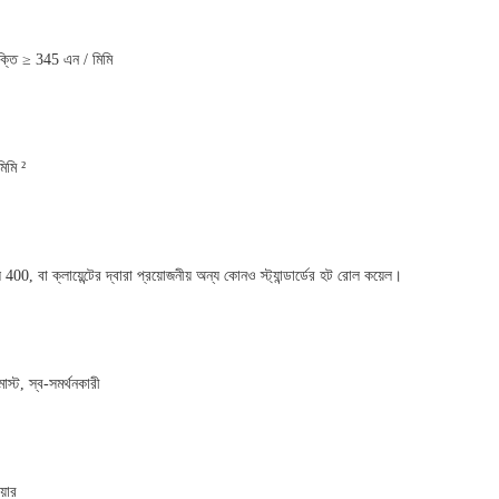
্তি ≥ 345 এন / মিমি
িমি ²
ক্লায়েন্টের দ্বারা প্রয়োজনীয় অন্য কোনও স্ট্যান্ডার্ডের হট রোল কয়েল।
াস্ট, স্ব-সমর্থনকারী
য়ার