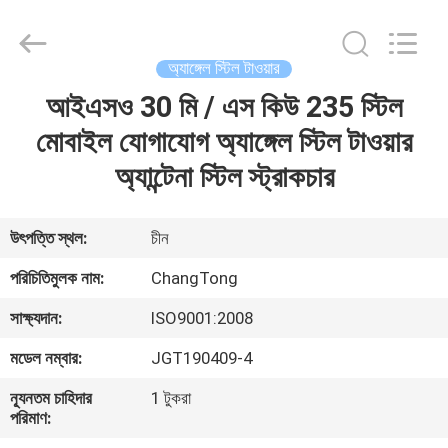
Changtong
Steel
Structure
Co.,
Ltd..
অ্যাঙ্গেল স্টিল টাওয়ার
All
Rights
আইএসও 30 মি / এস কিউ 235 স্টিল
বাড়ি
Reserved.
মোবাইল যোগাযোগ অ্যাঙ্গেল স্টিল টাওয়ার
পণ্য
অ্যান্টেনা স্টিল স্ট্রাকচার
আমাদের
উৎপত্তি স্থল:
চীন
সম্পর্কে
পরিচিতিমুলক নাম:
ChangTong
সাক্ষ্যদান:
ISO9001:2008
কারখানা
মডেল নম্বার:
JGT190409-4
ভ্রমণ
ন্যূনতম চাহিদার
1 টুকরা
পরিমাণ:
মান