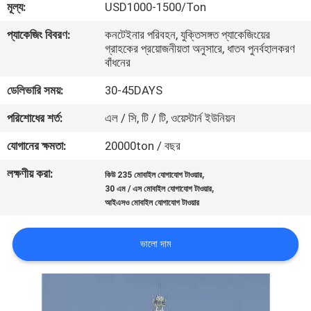
মূল্য:
USD1000-1500/Ton
নিয়ন্ত্রণ
প্যাকেজিং বিবরণ:
কনটেইনার পরিবহন, যুক্তিসঙ্গত প্যাকেজিংয়ের
গ্রাহকের প্রয়োজনীয়তা অনুসারে, ধাতব পুনর্বহালকরণ
যোগাযোগ
বাঁধনের
করুন
ডেলিভারি সময়:
30-45DAYS
পরিশোধের শর্ত:
এল / সি, টি / টি, ওয়েস্টার্ন ইউনিয়ন
খবর
যোগানের ক্ষমতা:
20000ton / বছর
উদ্ধৃতির
লক্ষণীয় করা:
,
কিউ 235 মোবাইল যোগাযোগ টাওয়ার
,
30 এম / এস মোবাইল যোগাযোগ টাওয়ার
জন্য
আইএসও মোবাইল যোগাযোগ টাওয়ার
আবেদন
ভালো দাম
সাইট
ম্যাপ