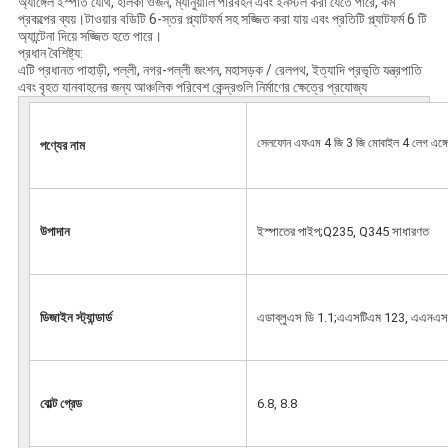
অ্যাঙ্গেল ইস্পাত যৌথ, হালকা ওজন, ম্যানুয়ালি পরিবহন এবং ইনস্টল করা যেতে পারে, কম
প্রকল্পের ব্যয়।টাওয়ার বডিটি 6-স্তর প্ল্যাটফর্ম সহ সজ্জিত করা যায় এবং প্রতিটি প্ল্যাটফর্ম 6 টি
অ্যান্টেনা দিয়ে সজ্জিত হতে পারে।
প্রধান বৈশিষ্ট্য:
এটি প্রধানত পাহাড়ী, পল্লী, নগর-পল্লী জংশন, মহাসড়ক / রেলপথ, ইত্যাদি প্রভৃতি যন্ত্রপাতি
এবং বৃহত যানবাহনের জন্য আঞ্চলিক পরিবেশ কেন্দ্রগুলি নির্মাণের ক্ষেত্রে প্রযোজ্য
সেলফোন এফএম 4 জি 3 জি মোবাইল 4 লেগ এঙ্গেল স্
পণ্যের নাম
উপাদান
ইস্পাতের পাইপ;Q235, Q345 সাধারণত
ডিজাইন স্ট্যান্ডার্ড
এডাব্লুএস ডি 1.1;এএসটিএম 123, এএন
বোল্ট গ্রেড
6.8, 8.8