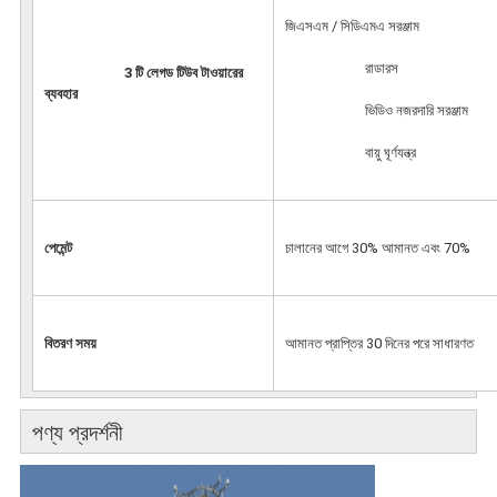
জিএসএম / সিডিএমএ সরঞ্জাম
			রাডারস
3 টি লেগড টিউব টাওয়ারের 
ব্যবহার
			ভিডিও নজরদারি সরঞ্জাম
			বায়ু ঘূর্ণযন্ত্র 
পেমেন্ট
চালানের আগে 30% আমানত এবং 70%
বিতরণ সময়
আমানত প্রাপ্তির 30 দিনের পরে সাধারণত
পণ্য প্রদর্শনী