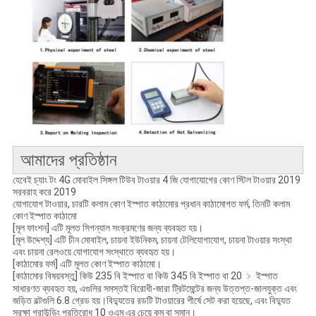
আমাদের প্রতিষ্ঠান
হেবেই চ্যাং টং 4G মোবাইল সিঙ্গল টিউব টাওয়ার 4 জি যোগাযোগের কোণ স্টিল টাওয়ার 2019
সরবরাহ করে 2019
যোগাযোগ টাওয়ার, চারটি কলাম কোণ ইস্পাত কাঠামোর প্রধান কাঠামোগত ফর্ম, তিনটি কলাম
কোণ ইস্পাত কাঠামো
[মূল ফাংশন] এটি মূলত সিগন্যাল সংক্রমণের জন্য ব্যবহৃত হয়।
[মূল উদ্দেশ্য] এটি চীন মোবাইল, চায়না ইউনিকম, চায়না টেলিযোগাযোগ, চায়না টাওয়ার সংস্থা
এবং চায়না রেলওয়ে যোগাযোগ সংস্থাতে ব্যবহৃত হয়।
[কাঠামোর ফর্ম] এটি মূলত কোণ ইস্পাত কাঠামো।
[কাঠামোর বিষয়বস্তু] কিউ 235 বি ইস্পাত বা কিউ 345 বি ইস্পাত বা 20 ﹥ ইস্পাত
সাধারণত ব্যবহৃত হয়, এগুলির সমস্তই বিরোধী-জারা ট্রিটমেন্টের জন্য উত্তপ্ত-জালযুক্ত এবং
জড়িত বল্টগুলি 6.8 গ্রেড হয়।বিদ্যুতের রডটি টাওয়ারের শীর্ষে সেট করা হয়েছে, এবং বিদ্যুত
সুরক্ষা গ্রাউন্ডিং প্রতিরোধ 10 ওএম এর চেয়ে কম বা সমান।