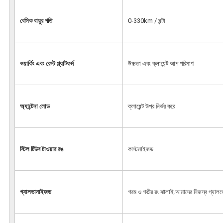
বেসিক বায়ুর গতি
0-330km / ঘন্টা
ওয়ার্কিং এবং রেস্ট প্ল্যাটফর্ম
উচ্চতা এবং ক্লায়েন্ট আপ পরিমাণ
অ্যান্টেনা লোড
ক্লায়েন্ট উপর নির্ভর করে
স্টিল টিউব টাওয়ার রঙ
কাস্টমাইজড
গ্যালভানাইজড
গরম ও গভীর রং ঝালাই.আমাদের নিজস্ব গ্যালভেন