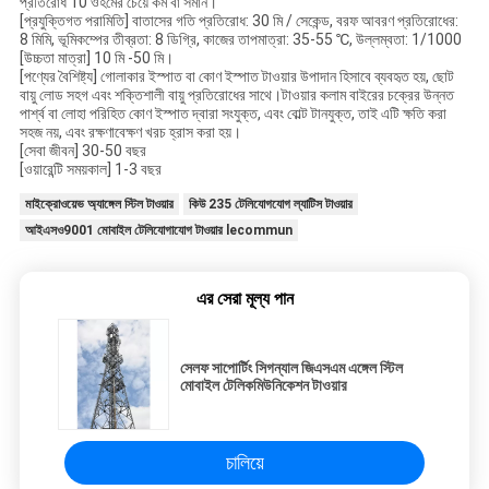
প্রতিরোধ 10 ওহমের চেয়ে কম বা সমান।
[প্রযুক্তিগত পরামিতি] বাতাসের গতি প্রতিরোধ: 30 মি / সেকেন্ড, বরফ আবরণ প্রতিরোধের:
8 মিমি, ভূমিকম্পের তীব্রতা: 8 ডিগ্রি, কাজের তাপমাত্রা: 35-55 ℃, উল্লম্বতা: 1/1000
[উচ্চতা মাত্রা] 10 মি -50 মি।
[পণ্যের বৈশিষ্ট্য] গোলাকার ইস্পাত বা কোণ ইস্পাত টাওয়ার উপাদান হিসাবে ব্যবহৃত হয়, ছোট
বায়ু লোড সহগ এবং শক্তিশালী বায়ু প্রতিরোধের সাথে।টাওয়ার কলাম বাইরের চক্রের উন্নত
পার্শ্ব বা লোহা পরিহিত কোণ ইস্পাত দ্বারা সংযুক্ত, এবং বোল্ট টানযুক্ত, তাই এটি ক্ষতি করা
সহজ নয়, এবং রক্ষণাবেক্ষণ খরচ হ্রাস করা হয়।
[সেবা জীবন] 30-50 বছর
[ওয়ারেন্টি সময়কাল] 1-3 বছর
মাইক্রোওয়েভ অ্যাঙ্গেল স্টিল টাওয়ার
কিউ 235 টেলিযোগযোগ ল্যাটিস টাওয়ার
আইএসও9001 মোবাইল টেলিযোগাযোগ টাওয়ার lecommun
এর সেরা মূল্য পান
সেলফ সাপোর্টিং সিগন্যাল জিএসএম এঙ্গেল স্টিল
মোবাইল টেলিকমিউনিকেশন টাওয়ার
চালিয়ে