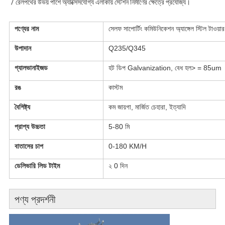
/ রেলপথের উভয় পাশে অ্যাক্সেসযোগ্য এলাকায় স্টেশন নির্মাণের ক্ষেত্রে প্রযোজ্য।
পণ্যের নাম
সেলফ সাপোর্টিং কমিউনিকেশন অ্যাঙ্গেল স্টিল টাওয়ার
উপাদান
Q235/Q345
গ্যালভানাইজড
হট ডিপ Galvanization, বেধ হল> = 85um
রঙ
কাস্টম
বৈশিষ্ট্য
কম জায়গা, মার্জিত চেহারা, ইত্যাদি
প্রাপ্য উচ্চতা
5-80 মি
বাতাসের চাপ
0-180 KM/H
ডেলিভারি লিড টাইম
২ 0 দিন
পণ্য প্রদর্শনী