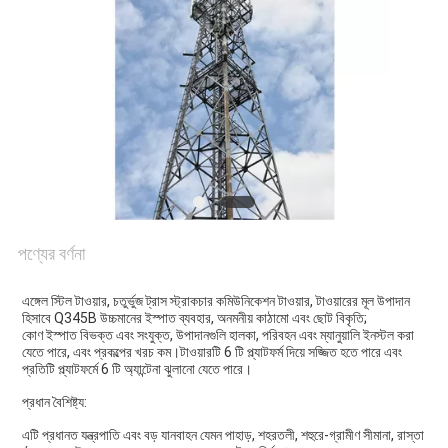
PRIVACY
POLICY
পণ্যের বর্ণনা
এঙ্গেল স্টিল টাওয়ার, চতুর্ভুজ ট্রাস স্ট্রাকচার কমিউনিকেশন টাওয়ার, টাওয়ারের মূল উপাদান 
হিসাবে Q345B উচ্চমানের ইস্পাত ব্যবহার, অনমনীয় কাঠামো এবং ছোট বিকৃতি;
কোণ ইস্পাত বিভক্ত এবং সংযুক্ত, উপাদানগুলি হালকা, পরিবহন এবং ম্যানুয়ালি ইনস্টল করা 
যেতে পারে, এবং প্রকল্পের খরচ কম।টাওয়ারটি 6 টি প্ল্যাটফর্ম দিয়ে সজ্জিত হতে পারে এবং 
প্রতিটি প্ল্যাটফর্মে 6 টি অ্যান্টেনা ঝুলানো যেতে পারে।
প্রধান বৈশিষ্ট্য:
এটি প্রধানত যন্ত্রপাতি এবং বড় যানবাহন যেমন পাহাড়, শহরতলী, শহুরে-গ্রামীণ সীমানা, রাস্তা 