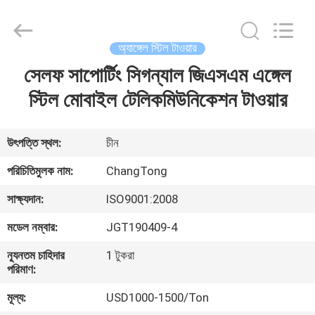
Changtong
Steel
Structure
Co.,
Ltd..
অ্যাঙ্গেল স্টিল টাওয়ার
All
Rights
সেলফ সাপোর্টিং সিগন্যাল জিএসএম এঙ্গেল
বাড়ি
Reserved.
স্টিল মোবাইল টেলিকমিউনিকেশন টাওয়ার
পণ্য
উৎপত্তি স্থল:
চীন
আমাদের
পরিচিতিমুলক নাম:
ChangTong
সম্পর্কে
সাক্ষ্যদান:
ISO9001:2008
মডেল নম্বার:
JGT190409-4
কারখানা
ন্যূনতম চাহিদার
1 টুকরা
ভ্রমণ
পরিমাণ:
মূল্য:
USD1000-1500/Ton
মান