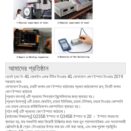
আমাদের প্রতিষ্ঠান
হেবেই চ্যাং টং 4G মোবাইল একক টিউব টাওয়ার 4G যোগাযোগ কোণ ইস্পাত টাওয়ার 2019
সরবরাহ করে
যোগাযোগ টাওয়ার, চারটি কলাম কোণ ইস্পাত কাঠামোর প্রধান কাঠামোগত রূপ, তিনটি কলাম
কোণ ইস্পাত কাঠামো
[প্রধান ফাংশন] এটি প্রধানত সিগন্যাল ট্রান্সমিশনের জন্য ব্যবহৃত হয়।
[প্রধান উদ্দেশ্য] এটি চায়না মোবাইল, চায়না ইউনিকম, চায়না টেলিকম, চায়না টাওয়ার কোম্পানি
এবং চায়না রেলওয়ে কমিউনিকেশন কোম্পানিতে ব্যবহৃত হয়।
[গঠন ফর্ম] এটি প্রধানত কোণ ইস্পাত কাঠামো।
[কাঠামোর বিষয়বস্তু] Q235B ইস্পাত বা Q345B ইস্পাত বা 20 ﹥ ইস্পাত সাধারণত
ব্যবহৃত হয়, যার সবগুলিই জারা বিরোধী চিকিত্সার জন্য গরম-ডুব গ্যালভানাইজড এবং সংযোগকারী
বোল্টগুলি 6.8 গ্রেড।টাওয়ারের উপরে বাজ রড সেট করা আছে, এবং বাজ সুরক্ষা গ্রাউন্ডিং