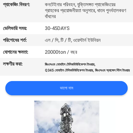
প্যাকেজিং বিবরণ:
কনটেইনার পরিবহন, যুক্তিসঙ্গত প্যাকেজিংয়ের
নিয়ন্ত্রণ
গ্রাহকের প্রয়োজনীয়তা অনুসারে, ধাতব পুনর্বহালকরণ
বাঁধনের
যোগাযোগ
ডেলিভারি সময়:
30-45DAYS
করুন
পরিশোধের শর্ত:
এল / সি, টি / টি, ওয়েস্টার্ন ইউনিয়ন
যোগানের ক্ষমতা:
20000ton / বছর
খবর
লক্ষণীয় করা:
,
জিএসএম মোবাইল টেলিকমিউনিকেশন টাওয়ার
,
Q345 মোবাইল টেলিকমিউনিকেশন টাওয়ার
জিএসএম অ্যাঙ্গেল স্টিল টাওয়ার
উদ্ধৃতির
জন্য
ভালো দাম
আবেদন
সাইট
ম্যাপ